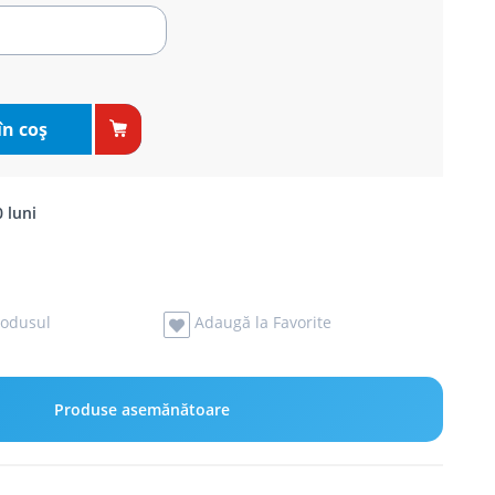
în coş
 luni
odusul
Adaugă la Favorite
Produse asemănătoare