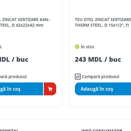
SPORT
Tarif, MDL cu TVA
TEU OTEL ZINCAT SERTIZARE KAN-
distanța tur - retur)
5 / km / directie
TEEL, D 42x22x42 mm
THERM STEEL, D 15x1/2", FI
comenzi mai mari de
da magazin)
gratis
c
În stoc
mai mici de 5000 lei
DL / buc
243 MDL / buc
agazin)
100
ai mici de 5000 lei
agazin)
150
ară produsul
Compară produsul
gă în coş
Adaugă în coş
 ROMSTAL
INFO CONSUMATOR