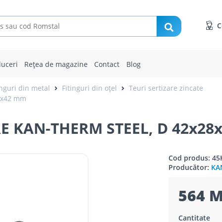
C
uceri
Rețea de magazine
Contact
Blog
tinguri din metal
Fitinguri din oțel
Teuri sertizare zincate
8x42 mm
RE KAN-THERM STEEL, D 42x28
Cod produs: 45
Producător:
KA
564 M
Cantitate