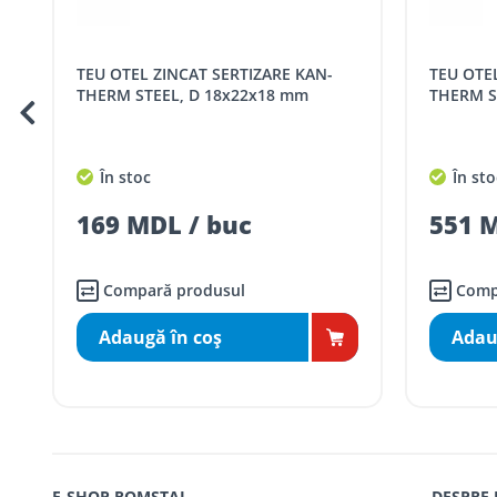
Cod
Denumire serviciu TRAN
TEU OTEL ZINCAT SERTIZARE KAN-
TEU OTEL ZINCAT SERTIZARE KAN-
SER08409
Taxa transport țară (se calculează pentru 
THERM STEEL, D 18x22x18 mm
THERM S
Taxa transport
Chisinau si suburbii
pentru
5000 lei
(comanda online, coman
În stoc
În sto
Taxa transport
Chișinau
, pentru
comenzi 
SER08410
169 MDL / buc
551 M
(comanda online, comanda m
Taxa transport
suburbii
pentru
comenzi m
SER08411
(comanda online, comanda m
Compară produsul
Comp
Adaugă în coş
Adau
* Toate prețurile includ TVA
E-SHOP ROMSTAL
DESPRE