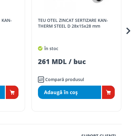
TEU OTEL ZINCAT SERTIZARE KAN-
TEU OTEL ZINCAT SERT
THERM STEEL D 28x15x28 mm
În stoc
261 MDL / buc
Compară produsul
Adaugă în coş
SUPORT CLIENȚI