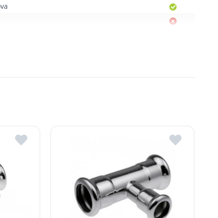
ova
Moldova
, R. Moldova
gheni, R. Moldova
dova
ldova
R.Moldova
in ROMSTAL.
mai apropiat magazin ROMSTAL.