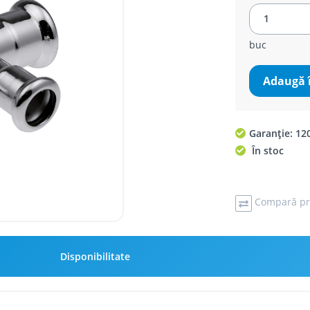
buc
Adaugă 
Garanție: 120
În stoc
Compară pr
Disponibilitate