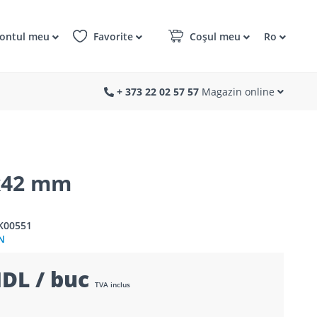
ontul meu
Favorite
Coșul meu
Ro
+ 373 22 02 57 57
Magazin online
x42 mm
K00551
N
DL / buc
TVA inclus