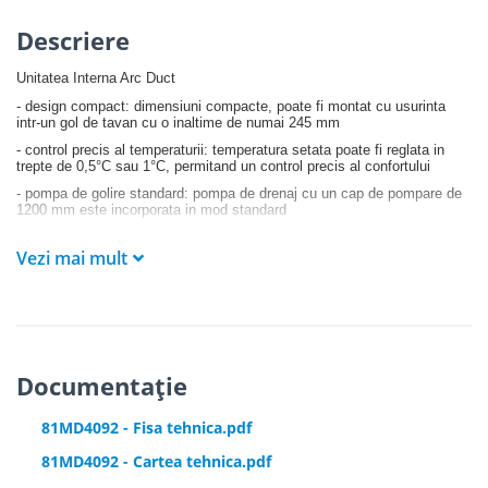
Descriere
Unitatea Interna Arc Duct
- design compact: dimensiuni compacte, poate fi montat cu usurinta
intr-un gol de tavan cu o inaltime de numai 245 mm
- control precis al temperaturii: temperatura setata poate fi reglata in
trepte de 0,5°C sau 1°C, permitand un control precis al confortului
- pompa de golire standard: pompa de drenaj cu un cap de pompare de
1200 mm este incorporata in mod standard
- debit de aer: cipul de actionare independent special conceput permite
un control precis si o iesire la cerere. Se poate adapta automat la
Vezi mai mult
lungimi de conducta cu presiune statica de la 10 la 160 Pa, fara
interventia instalatorului
- functionare silentioasa: sunet redus, de la 22 dB (A), perfect pentru
hoteluri, birouri si nu numai
- schimbator de caldura de inalta eficienta: schimbatorul de caldura de
tip C adopta un design integrat, suprafata efectiva a schimbatorului de
Documentație
caldura este mai mare, oferind un volum mic si o capacitate mare
81MD4092 - Fisa tehnica.pdf
81MD4092 - Cartea tehnica.pdf