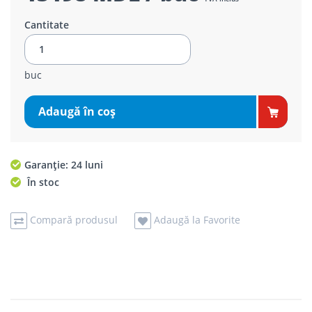
Cantitate
buc
Adaugă în coş
Garanție: 24 luni
În stoc
Compară produsul
Adaugă la Favorite