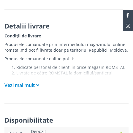
Detalii livrare
Condiții de livrare
Produsele comandate prin intermediului magazinului online
romstal.md pot fi livrate doar pe teritoriul Republicii Moldova.
Produsele comandate online pot fi:
Ridicate personal de client, în orice magazin ROMSTAL
Livrate de către ROMSTAL la domiciliul/șantierul
clientului în următoarele condiții:
Vezi mai mult
Livrarea produselor se efectuează în cel mai apropiat
punct de acces pentru camionul de marfă față de
adresa de livrare - la intrarea în bloc/curte, la intrarea
pe stradă (în cazul în care există restricții zonale de
acces).
Produsele
NU
sunt ridicate la etaj sau livrate în
Disponibilitate
interiorul imobilului.
Livrările se efectuiază cu mașinile ROMSTAL.
Depozit
Paleții, pe care se livrează mărfurile, sunt proprietatea