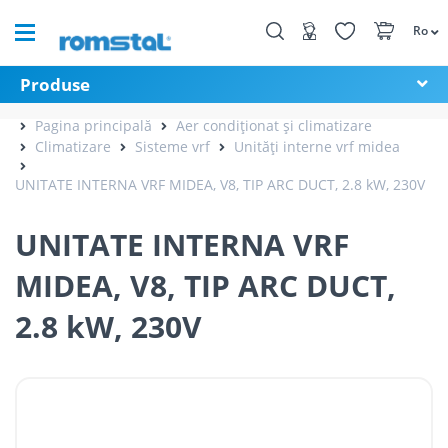
Ro
Produse
Pagina principală
Aer condiționat și climatizare
Climatizare
Sisteme vrf
Unități interne vrf midea
UNITATE INTERNA VRF MIDEA, V8, TIP ARC DUCT, 2.8 kW, 230V
UNITATE INTERNA VRF
MIDEA, V8, TIP ARC DUCT,
2.8 kW, 230V