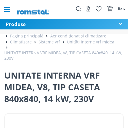
Ro
Produse
Pagina principală
Aer condiționat și climatizare
Climatizare
Sisteme vrf
Unități interne vrf midea
UNITATE INTERNA VRF MIDEA, V8, TIP CASETA 840x840, 14 kW,
230V
UNITATE INTERNA VRF
MIDEA, V8, TIP CASETA
840x840, 14 kW, 230V