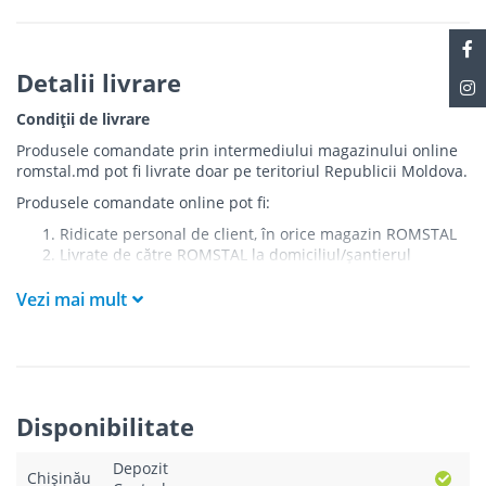
Detalii livrare
Condiții de livrare
Produsele comandate prin intermediului magazinului online
romstal.md pot fi livrate doar pe teritoriul Republicii Moldova.
Produsele comandate online pot fi:
Ridicate personal de client, în orice magazin ROMSTAL
Livrate de către ROMSTAL la domiciliul/șantierul
clientului în următoarele condiții:
Vezi mai mult
Livrarea produselor se efectuează în cel mai apropiat
punct de acces pentru camionul de marfă față de
adresa de livrare - la intrarea în bloc/curte, la intrarea
pe stradă (în cazul în care există restricții zonale de
acces).
Produsele
NU
sunt ridicate la etaj sau livrate în
Disponibilitate
interiorul imobilului.
Livrările se efectuiază cu mașinile ROMSTAL.
Depozit
Paleții, pe care se livrează mărfurile, sunt proprietatea
Chișinău