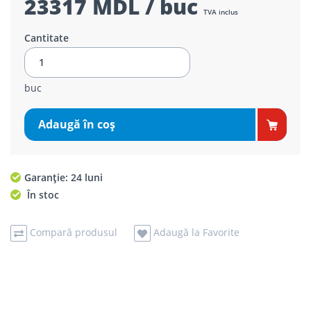
23317 MDL / buc
TVA inclus
Cantitate
buc
Adaugă în coş
Garanție: 24 luni
În stoc
Compară produsul
Adaugă la Favorite