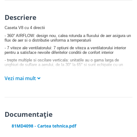
Descriere
Caseta V8 cu 4 directii
- 360° AIRFLOW: design nou, calea rotunda a fluxului de aer asigura un
flux de aer si o distributie uniforma a temperaturii
- 7 viteze ale ventilatorului: 7 optiuni de viteza a ventilatorului interior
pentru a satisface nevoile diferitelor conditii de confort interior
- trepte multiple si oscilare verticala: unitatile au o gama larga de
unghiuri de suflare a aerului, de la 30° la 65° si sunt echipate cu un
control al lamelelor in 5 trepte si un mod de oscilatie automata pentru a
raspunde mai bine nevoilor clientilor
Vezi mai mult
- tavane inalte: caseta noastra cu patru cai are o presiune statica
suplimentara de 50Pa pentru un debit de aer de lunga durata, putand fi
utilizata in spatii cu o inaltime de pana la 4,5 m
- pompa de drenaj poate condensa apa pana la o inaltime de 1200mm
- controlul individual al lamelelor poate controla motoarele separat,
facand posibila controlarea independenta a tuturor celor patru lamele
Documentație
- design slim: inaltimea acestei unitati incepe de la doar 204 mm, ceea
ce o face perfecta pentru spatiile inguste din tavan
81MD4098 - Cartea tehnica.pdf