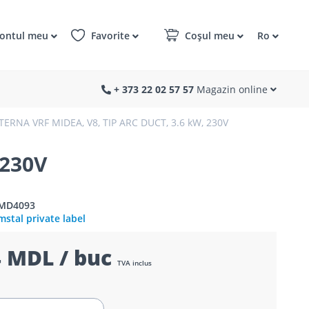
ontul meu
Favorite
Coșul meu
Ro
+ 373 22 02 57 57
Magazin online
TERNA VRF MIDEA, V8, TIP ARC DUCT, 3.6 kW, 230V
 230V
1MD4093
stal private label
 MDL / buc
TVA inclus