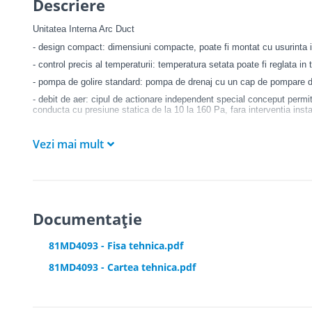
Descriere
Unitatea Interna Arc Duct
- design compact: dimensiuni compacte, poate fi montat cu usurinta 
- control precis al temperaturii: temperatura setata poate fi reglata in
- pompa de golire standard: pompa de drenaj cu un cap de pompare 
- debit de aer: cipul de actionare independent special conceput permit
conducta cu presiune statica de la 10 la 160 Pa, fara interventia insta
- functionare silentioasa: sunet redus, de la 22 dB (A), perfect pentru 
Vezi mai mult
- schimbator de caldura de inalta eficienta: schimbatorul de caldura d
este mai mare, oferind un volum mic si o capacitate mare
Documentație
81MD4093 - Fisa tehnica.pdf
81MD4093 - Cartea tehnica.pdf