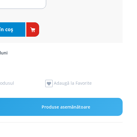
în coş
luni
odusul
Adaugă la Favorite
Produse asemănătoare