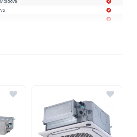
. Moldova
ova
Moldova
, R. Moldova
gheni, R. Moldova
dova
ldova
R.Moldova
in ROMSTAL.
mai apropiat magazin ROMSTAL.