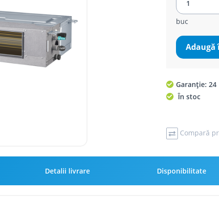
buc
Adaugă 
Garanție: 24 
În stoc
Compară pr
Detalii livrare
Disponibilitate