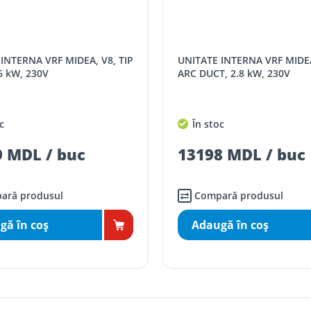
 următoarele tarife:
SPORT
Tarif, MDL cu TVA
UNITATE INTERNA VRF MIDEA, V8, TIP
distanța tur - retur)
5 / km / directie
6 kW, 230V
ARC DUCT, 2.8 kW, 230V
comenzi mai mari de
da magazin)
gratis
c
În stoc
mai mici de 5000 lei
 MDL / buc
13198 MDL / buc
agazin)
100
ai mici de 5000 lei
agazin)
150
ară produsul
Compară produsul
gă în coş
Adaugă în coş