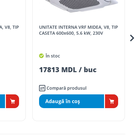
UNITATE INTERNA VRF MIDEA, V8, TIP
UNITATE INTERNA VR
CASETA 600x600, 5.6 kW, 230V
În stoc
17813 MDL / buc
Compară produsul
Adaugă în coş