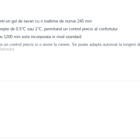
intr-un gol de tavan cu o inaltime de numai 245 mm
 trepte de 0,5°C sau 1°C, permitand un control precis al confortului
de 1200 mm este incorporata in mod standard
e un control precis si o iesire la cerere. Se poate adapta automat la lungimi d
latorului
hoteluri, birouri si nu numai
e tip C adopta un design integrat, suprafata efectiva a schimbatorului de cald