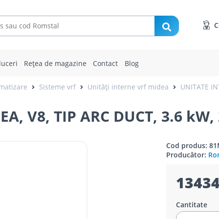
C
uceri
Rețea de magazine
Contact
Blog
imatizare
Sisteme vrf
Unități interne vrf midea
UNITATE IN
A, V8, TIP ARC DUCT, 3.6 kW,
Cod produs: 8
Producător:
Rom
13434
Cantitate