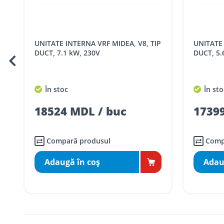
Pentru livrarea la adresa indicată de client, sunt în vigoare
Cod
Denumire serviciu TRAN
UNITATE INTERNA VRF MIDEA, V8, TIP
UNITATE INTERNA VRF MIDEA, V8, TIP
SER08409
Taxa transport țară (se calculează pentru 
DUCT, 7.1 kW, 230V
DUCT, 5.
Taxa transport
Chisinau si suburbii
pentru
5000 lei
(comanda online, coman
În stoc
În sto
Taxa transport
Chișinau
, pentru
comenzi 
SER08410
18524 MDL / buc
17399
(comanda online, comanda m
Taxa transport
suburbii
pentru
comenzi m
SER08411
(comanda online, comanda m
Compară produsul
Comp
Adaugă în coş
Adau
* Toate prețurile includ TVA