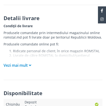
Detalii livrare
Condiții de livrare
Produsele comandate prin intermediului magazinului online
romstal.md pot fi livrate doar pe teritoriul Republicii Moldova.
Produsele comandate online pot fi:
Ridicate personal de client, în orice magazin ROMSTAL
Livrate de către ROMSTAL la domiciliul/șantierul
clientului în următoarele condiții:
Vezi mai mult
Livrarea produselor se efectuează în cel mai apropiat
punct de acces pentru camionul de marfă față de
adresa de livrare - la intrarea în bloc/curte, la intrarea
pe stradă (în cazul în care există restricții zonale de
acces).
Produsele
NU
sunt ridicate la etaj sau livrate în
Disponibilitate
interiorul imobilului.
Livrările se efectuiază cu mașinile ROMSTAL.
Depozit
Paleții, pe care se livrează mărfurile, sunt proprietatea
Chișinău