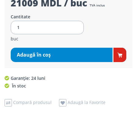
21009 MDL / buc
TVA inclus
Cantitate
buc
Adaugă în coş
Garanție: 24 luni
În stoc
Compară produsul
Adaugă la Favorite