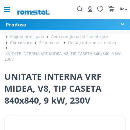
Ro
Produse
Pagina principală
Aer condiționat și climatizare
Climatizare
Sisteme vrf
Unități interne vrf midea
UNITATE INTERNA VRF MIDEA, V8, TIP CASETA 840x840, 9 kW,
230V
UNITATE INTERNA VRF
MIDEA, V8, TIP CASETA
840x840, 9 kW, 230V