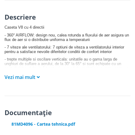
Descriere
Caseta V8 cu 4 directii
- 360° AIRFLOW: design nou, calea rotunda a fluxului de aer asigura un
flux de aer si o distributie uniforma a temperaturii
- 7 viteze ale ventilatorului: 7 optiuni de viteza a ventilatorului interior
pentru a satisface nevoile diferitelor conditii de confort interior
- trepte multiple si oscilare verticala: unitatile au o gama larga de
unghiuri de suflare a aerului, de la 30° la 65° si sunt echipate cu un
control al lamelelor in 5 trepte si un mod de oscilatie automata pentru a
raspunde mai bine nevoilor clientilor
Vezi mai mult
- tavane inalte: caseta noastra cu patru cai are o presiune statica
suplimentara de 50Pa pentru un debit de aer de lunga durata, putand fi
utilizata in spatii cu o inaltime de pana la 4,5 m
- pompa de drenaj poate condensa apa pana la o inaltime de 1200mm
- controlul individual al lamelelor poate controla motoarele separat,
facand posibila controlarea independenta a tuturor celor patru lamele
Documentație
- design slim: inaltimea acestei unitati incepe de la doar 204 mm, ceea
ce o face perfecta pentru spatiile inguste din tavan
81MD4096 - Cartea tehnica.pdf