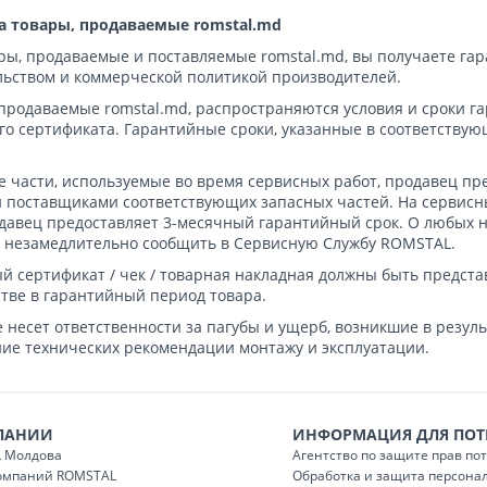
а товары, продаваемые romstal.md
ары, продаваемые и поставляемые romstal.md, вы получаете г
льством и коммерческой политикой производителей.
продаваемые romstal.md, распространяются условия и сроки га
го сертификата. Гарантийные сроки, указанные в соответствую
 части, используемые во время сервисных работ, продавец пре
 поставщиками соответствующих запасных частей. На сервисны
одавец предоставляет 3-месячный гарантийный срок. О любых 
 незамедлительно сообщить в Сервисную Службу ROMSTAL.
й сертификат / чек / товарная накладная должны быть предст
тве в гарантийный период товара.
 несет ответственности за пагубы и ущерб, возникшие в резул
ие технических рекомендации монтажу и эксплуатации.
ПАНИИ
ИНФОРМАЦИЯ ДЛЯ ПОТ
 Молдова
Агентство по защите прав по
компаний ROMSTAL
Обработка и защита персона