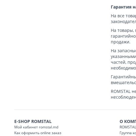
Гарантия н
На все тов
законодате
На товары, 
гарантийно
продажи.
На запасные
указанными
частей, пр
необходимо
Гарантийны
вмешательс
ROMSTAL не
несоблюден
E-SHOP ROMSTAL
О КОМ
Мой кабинет romstal.md
ROMSTAL
Как оформить online заказ
Группа 