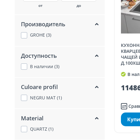
от
до
Производитель
GROHE (3)
КУХОННАЯ МОЙКА GROHE K400, ИЗ
КВАРЦЕВ
Доступность
ЧАЩЕЙ 
Д.100XШ
В наличии (3)
В нал
11486
Culoare profil
NEGRU MAT (1)
Срав
Material
Купи
QUARTZ (1)