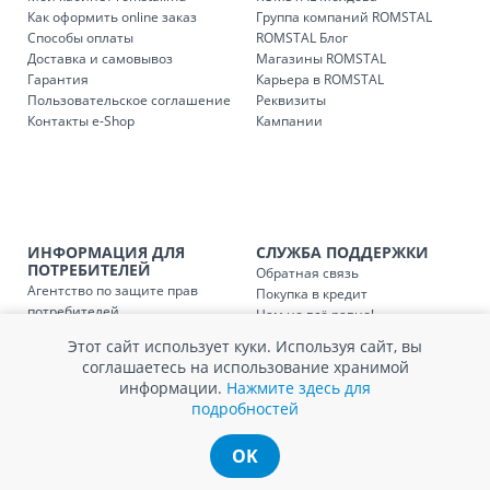
Как оформить online заказ
Группа компаний ROMSTAL
Способы оплаты
ROMSTAL Блог
Доставка и самовывоз
Магазины ROMSTAL
Гарантия
Карьера в ROMSTAL
Пользовательское соглашение
Реквизиты
Контакты e-Shop
Кампании
ИНФОРМАЦИЯ ДЛЯ
СЛУЖБА ПОДДЕРЖКИ
ПОТРЕБИТЕЛЕЙ
Обратная связь
Агентство по защите прав
Покупка в кредит
потребителей
Нам не всё равно!
Обработка и защита
Обмен и возврат
Этот сайт использует куки. Используя сайт, вы
персональных данных
Вопросы и ответы
соглашаетесь на использование хранимой
Политика cookie
Сервисный центр
информации.
Нажмите здесь для
Сервис ECOSOFT
подробностей
Контакты
OK