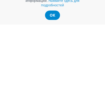
информации.
Нажмите здесь для
подробностей
OK
ИНФОРМАЦИЯ ДЛЯ
СЛУЖБА ПОДДЕРЖКИ
ПОТРЕБИТЕЛЕЙ
Обратная связь
Агентство по защите прав
Покупка в кредит
потребителей
Нам не всё равно!
Обработка и защита
Обмен и возврат
персональных данных
Вопросы и ответы
Политика cookie
Сервисный центр
Сервис ECOSOFT
Контакты