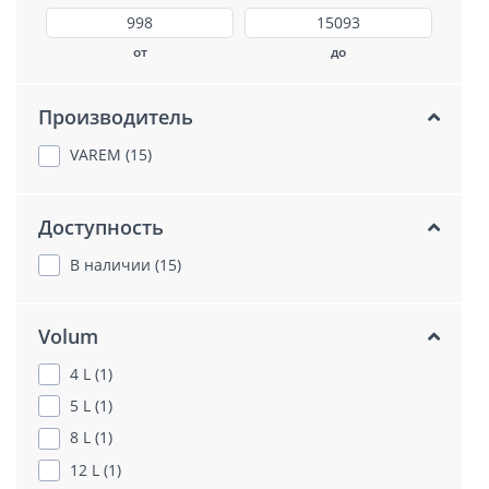
от
до
Производитель
VAREM (15)
Доступность
В наличии (15)
Volum
4 L (1)
5 L (1)
8 L (1)
12 L (1)