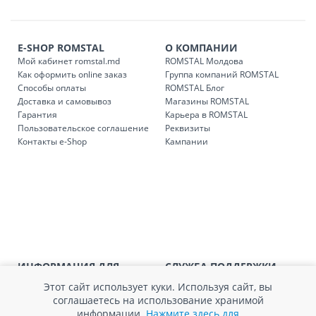
E-SHOP ROMSTAL
О КОМПАНИИ
Мой кабинет romstal.md
ROMSTAL Молдова
Как оформить online заказ
Группа компаний ROMSTAL
Способы оплаты
ROMSTAL Блог
Доставка и самовывоз
Магазины ROMSTAL
Гарантия
Карьера в ROMSTAL
Пользовательское соглашение
Реквизиты
Контакты e-Shop
Кампании
ИНФОРМАЦИЯ ДЛЯ
СЛУЖБА ПОДДЕРЖКИ
ПОТРЕБИТЕЛЕЙ
Обратная связь
Этот сайт использует куки. Используя сайт, вы
Агентство по защите прав
Покупка в кредит
соглашаетесь на использование хранимой
потребителей
Нам не всё равно!
информации.
Нажмите здесь для