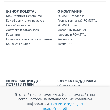
E-SHOP ROMSTAL
О КОМПАНИИ
Мой кабинет romstal.md
ROMSTAL Молдова
Как оформить online заказ
Группа компаний ROMSTAL
Способы оплаты
ROMSTAL Блог
Доставка и самовывоз
Магазины ROMSTAL
Гарантия
Карьера в ROMSTAL
Пользовательское соглашение
Реквизиты
Контакты e-Shop
Кампании
ИНФОРМАЦИЯ ДЛЯ
СЛУЖБА ПОДДЕРЖКИ
ПОТРЕБИТЕЛЕЙ
Обратная связь
Агентство по защите прав
Покупка в кредит
потребителей
Этот сайт использует куки. Используя сайт, вы
Нам не всё равно!
Обработка и защита
соглашаетесь на использование хранимой
Обмен и возврат
персональных данных
информации.
Нажмите здесь для
Вопросы и ответы
Политика cookie
подробностей
Сервисный центр