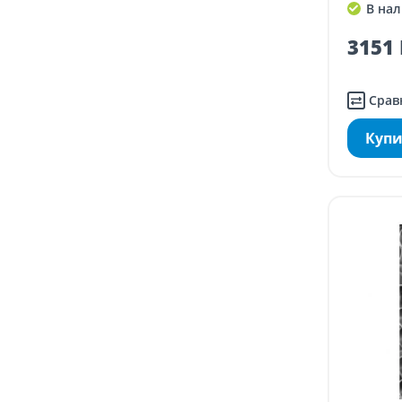
В нал
3151 
Срав
Купи