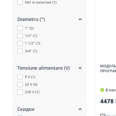
Нет в наличии (1)
Diametru (")
1" (5)
1/2" (1)
1 1/2" (1)
3/4" (1)
МОДУЛЬ WI-FI ДЛЯ
Tensiune alimentare (V)
ПРОГРА
9 V (1)
24 V (4)
В нал
230 V (1)
4478 
Скидки