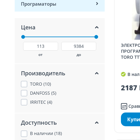
Програматоры
Цена
ЭЛЕКТРОМАГНИТНЫЙ КЛАПАН
ПРОГРА
от
до
TORO TTT
Производитель
В нал
TORO (10)
2187 
DANFOSS (5)
IRRITEC (4)
Срав
Купи
Доступность
В наличии (18)