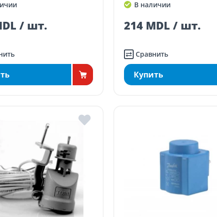
ичии
В наличии
DL / шт.
214 MDL / шт.
нить
Сравнить
ть
Купить