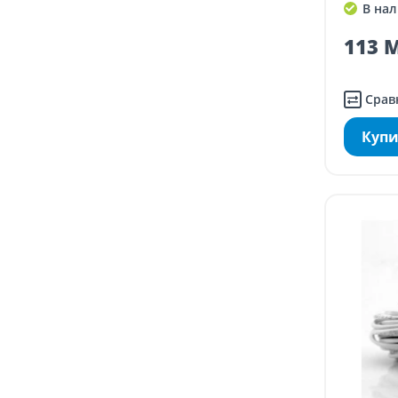
В нал
113 M
Срав
Купи