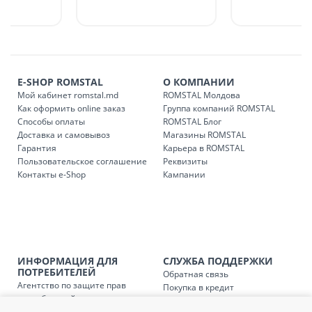
доставки в магазины ROMSTAL.
Платная доставка по стране может быть осуществлена в
течение 1-3 рабочих дней, в зависимости от наличия
транспорта.
Доставки осуществляются:
E-SHOP ROMSTAL
О КОМПАНИИ
понедельник – пятница: с 09:00 до 17:00.
Мой кабинет romstal.md
ROMSTAL Молдова
Как оформить online заказ
Группа компаний ROMSTAL
Способы оплаты
ROMSTAL Блог
Доставка и самовывоз
Магазины ROMSTAL
Доставка з
Код
Гарантия
Карьера в ROMSTAL
Пользовательское соглашение
Реквизиты
SER08409
Доставка по стране (рассчит
Контакты e-Shop
Кампании
Доставка по
Кишиневу и пригородам для
заказ, заказ в 
Доставка по
Кишиневу для заказов мен
SER08410
магазин
ИНФОРМАЦИЯ ДЛЯ
СЛУЖБА ПОДДЕРЖКИ
ПОТРЕБИТЕЛЕЙ
Обратная связь
Агентство по защите прав
Доставка по
пригородам для заказов ме
Покупка в кредит
SER08411
потребителей
Нам не всё равно!
магазин
Обработка и защита