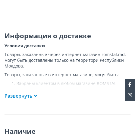
Информация о доставке
Условия доставки
Товары, заказанные через интернет-магазин romstal.md,
могут быть доставлены только на территори Республики
Молдова.
Товары, заказанные в интернет магазине, могут быть:
Забраны клиентом в любом магазине ROMSTAL
Доставлены клиенту ROMSTAL по указанному адресу
на следующих условиях:
Развернуть
Доставка товара осуществляется до ближайшего к
указанному адресу пункта, где возможен
беспрепятственный заезд транспорта. Товар
доставляется по адресу Покупателя к подъезду либо
до ворот, только при наличии подъездных путей для
Наличие
грузовой машины.