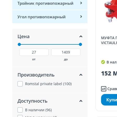
Тройник противопожарный
Угол противопожарный
Цена
МУФТА ПРОТИВОПОЖАРНАЯ,
VICTAULIC
от
до
В нал
152 M
Производитель
Romstal private label (100)
Срав
Купи
Доступность
В наличии (96)