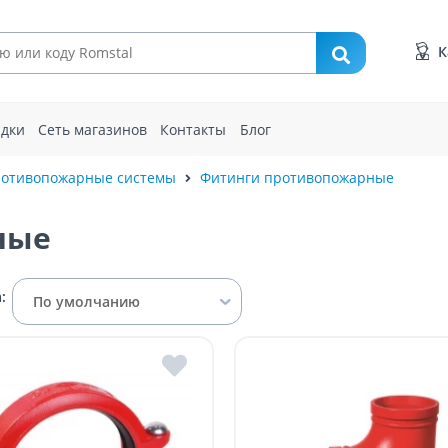
К
идки
Сеть магазинов
Контакты
Блог
отивопожарные системы
Фитинги противопожарные
ные
:
По умолчанию