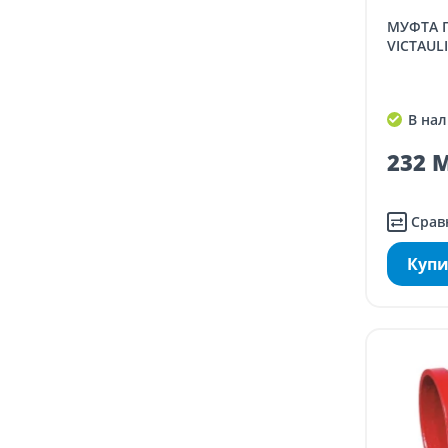
МУФТА ПРОТИВОПОЖАРНАЯ,
VICTAULIC
В нал
232 M
Срав
Купи