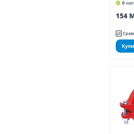
В нал
154 M
Срав
Купи