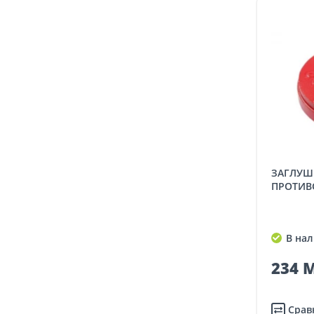
ЗАГЛУШКА VICTAULIC,
ПРОТИВО
В нал
234 M
Срав