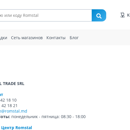
К
идки
Сеть магазинов
Контакты
Блог
 TRADE SRL
ат
42 18 10
 42 18 21
ce@romstal.md
боты:
понедельник - пятница: 08:30 - 18:00
 Центр Romstal