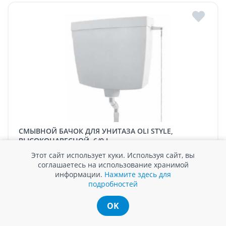
СМЫВНОЙ БАЧОК ДЛЯ УНИТАЗА OLI STYLE,
ВЫСОКОНАВЕСНОЙ, 6/9 L
Этот сайт использует куки. Используя сайт, вы
В наличии
соглашаетесь на использование хранимой
информации.
Нажмите здесь для
1591 MDL / шт.
подробностей
OK
Сравнить