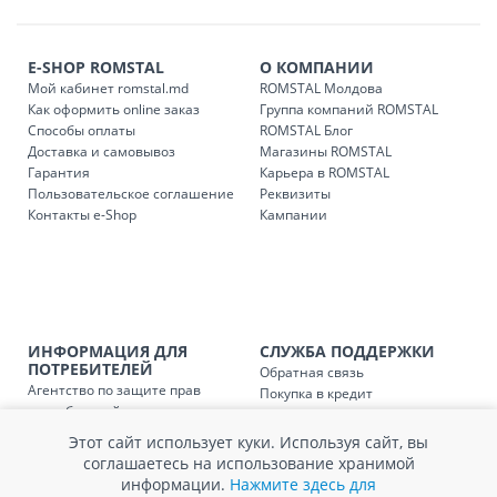
E-SHOP ROMSTAL
О КОМПАНИИ
Мой кабинет romstal.md
ROMSTAL Молдова
Как оформить online заказ
Группа компаний ROMSTAL
Способы оплаты
ROMSTAL Блог
Доставка и самовывоз
Магазины ROMSTAL
Гарантия
Карьера в ROMSTAL
Пользовательское соглашение
Реквизиты
Контакты e-Shop
Кампании
ИНФОРМАЦИЯ ДЛЯ
СЛУЖБА ПОДДЕРЖКИ
ПОТРЕБИТЕЛЕЙ
Обратная связь
Агентство по защите прав
Покупка в кредит
потребителей
Нам не всё равно!
Обработка и защита
Обмен и возврат
Этот сайт использует куки. Используя сайт, вы
персональных данных
Вопросы и ответы
соглашаетесь на использование хранимой
Политика cookie
Сервисный центр
информации.
Нажмите здесь для