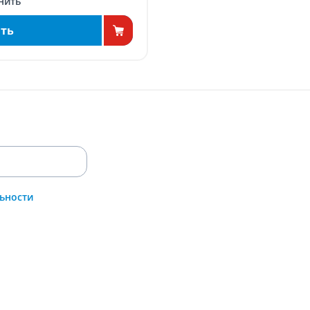
нить
ть
ьности