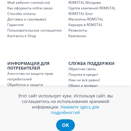
Мой кабинет romstal.md
ROMSTAL Молдова
Как оформить online заказ
Группа компаний ROMSTAL
Способы оплаты
ROMSTAL Блог
Доставка и самовывоз
Магазины ROMSTAL
Гарантия
Карьера в ROMSTAL
Пользовательское соглашение
Реквизиты
Контакты e-Shop
Кампании
ИНФОРМАЦИЯ ДЛЯ
СЛУЖБА ПОДДЕРЖКИ
ПОТРЕБИТЕЛЕЙ
Обратная связь
Агентство по защите прав
Покупка в кредит
потребителей
Нам не всё равно!
Обработка и защита
Обмен и возврат
персональных данных
Вопросы и ответы
Этот сайт использует куки. Используя сайт, вы
Политика cookie
Сервисный центр
соглашаетесь на использование хранимой
Сервис ECOSOFT
информации.
Нажмите здесь для
Контакты
подробностей
OK