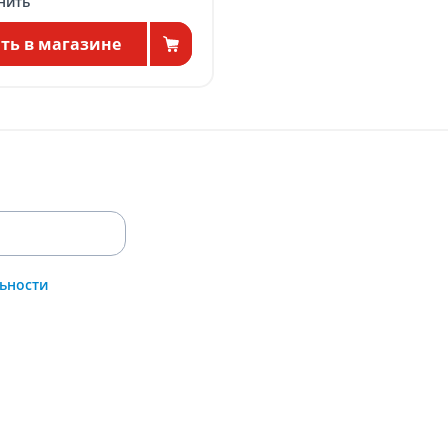
нить
ть в магазине
ьности