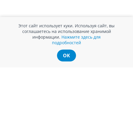
ИНФОРМАЦИЯ ДЛЯ
СЛУЖБА ПОДДЕРЖКИ
Этот сайт использует куки. Используя сайт, вы
ПОТРЕБИТЕЛЕЙ
Обратная связь
соглашаетесь на использование хранимой
Агентство по защите прав
Покупка в кредит
информации.
Нажмите здесь для
потребителей
Нам не всё равно!
подробностей
Обработка и защита
Обмен и возврат
персональных данных
Вопросы и ответы
OK
Политика cookie
Сервисный центр
Сервис ECOSOFT
Контакты
© Romstal 2026