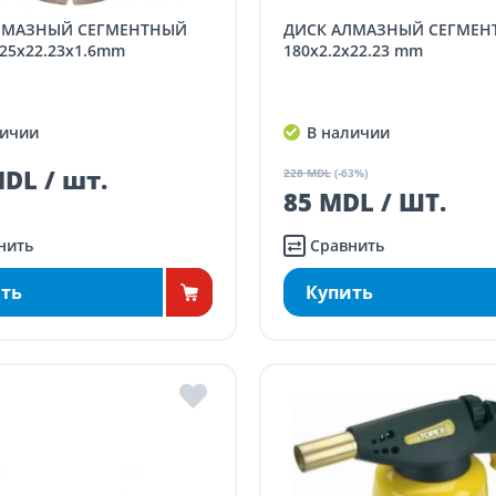
ДИСК АЛМАЗНЫЙ СЕГМЕНТНЫЙ
25x22.23x1.6mm
180x2.2x22.23 mm
ичии
В наличии
DL / шт.
228 MDL
(-63%)
85 MDL / ШТ.
нить
Сравнить
ть
Купить