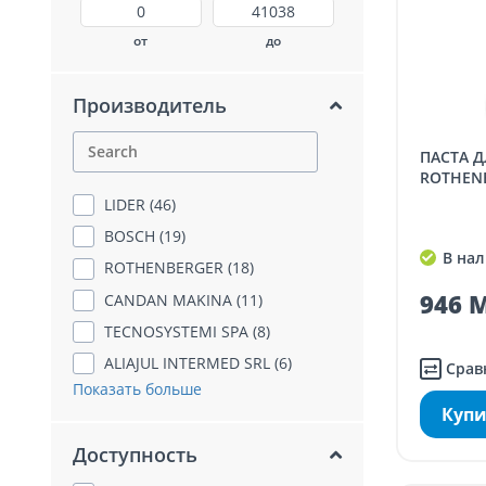
от
до
Производитель
ПАСТА ДЛЯ ПАЙКИ МЕДИ
ROTHENB
LIDER (46)
BOSCH (19)
В нал
ROTHENBERGER (18)
946 M
CANDAN MAKINA (11)
TECNOSYSTEMI SPA (8)
ALIAJUL INTERMED SRL (6)
Срав
Показать больше
Купи
Доступность