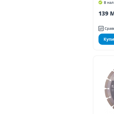
В нал
139 M
Срав
Купи