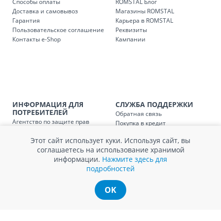
Способы оплаты
ROMSTAL Блог
Доставка и самовывоз
Магазины ROMSTAL
Доставка з
Код
Гарантия
Карьера в ROMSTAL
Пользовательское соглашение
Реквизиты
SER08409
Доставка по стране (рассчит
Контакты e-Shop
Кампании
Доставка по
Кишиневу и пригородам для
заказ, заказ в 
Доставка по
Кишиневу для заказов мен
SER08410
магазин
ИНФОРМАЦИЯ ДЛЯ
СЛУЖБА ПОДДЕРЖКИ
ПОТРЕБИТЕЛЕЙ
Обратная связь
Доставка по
пригородам для заказов ме
Агентство по защите прав
Покупка в кредит
SER08411
магазин
потребителей
Нам не всё равно!
Этот сайт использует куки. Используя сайт, вы
Обработка и защита
Обмен и возврат
соглашаетесь на использование хранимой
персональных данных
Вопросы и ответы
информации.
Нажмите здесь для
Политика cookie
Сервисный центр
подробностей
Сервис ECOSOFT
Контакты
OK