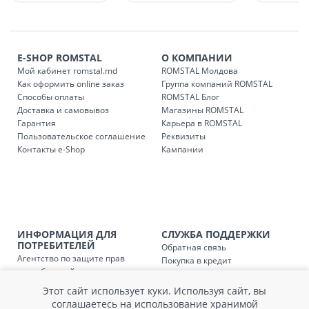
Платная доставка по стране может быть осуществлена в
течение 1-3 рабочих дней, в зависимости от наличия
транспорта.
Доставки осуществляются:
E-SHOP ROMSTAL
О КОМПАНИИ
понедельник – пятница: с 09:00 до 17:00.
Мой кабинет romstal.md
ROMSTAL Молдова
Как оформить online заказ
Группа компаний ROMSTAL
Способы оплаты
ROMSTAL Блог
Доставка и самовывоз
Магазины ROMSTAL
Доставка з
Код
Гарантия
Карьера в ROMSTAL
Пользовательское соглашение
Реквизиты
SER08409
Доставка по стране (рассчит
Контакты e-Shop
Кампании
Доставка по
Кишиневу и пригородам для
заказ, заказ в 
Доставка по
Кишиневу для заказов мен
SER08410
магазин
ИНФОРМАЦИЯ ДЛЯ
СЛУЖБА ПОДДЕРЖКИ
ПОТРЕБИТЕЛЕЙ
Обратная связь
Агентство по защите прав
Покупка в кредит
Доставка по
пригородам для заказов ме
SER08411
потребителей
Нам не всё равно!
магазин
Обработка и защита
Обмен и возврат
Этот сайт использует куки. Используя сайт, вы
персональных данных
Вопросы и ответы
соглашаетесь на использование хранимой