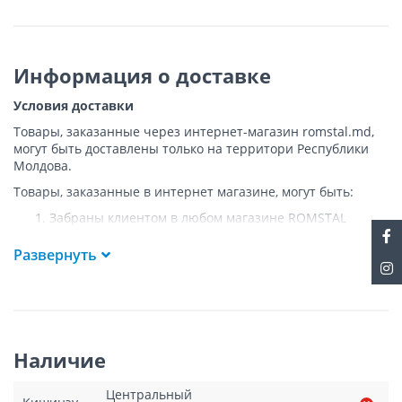
Информация о доставке
Условия доставки
Товары, заказанные через интернет-магазин romstal.md,
могут быть доставлены только на территори Республики
Молдова.
Товары, заказанные в интернет магазине, могут быть:
Забраны клиентом в любом магазине ROMSTAL
Доставлены клиенту ROMSTAL по указанному адресу
на следующих условиях:
Развернуть
Доставка товара осуществляется до ближайшего к
указанному адресу пункта, где возможен
беспрепятственный заезд транспорта. Товар
доставляется по адресу Покупателя к подъезду либо
до ворот, только при наличии подъездных путей для
Наличие
грузовой машины.
Подъем товара на этаж или занос в дом
НЕ
Центральный
осуществляется.