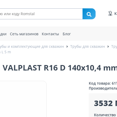
К
идки
Сеть магазинов
Контакты
Блог
убы и комплектующие для скважин
Трубы для скважин
Тр
 L 5 m
ALPLAST R16 D 140x10,4 mm
Код товара: 61
Производител
3532 
Количество