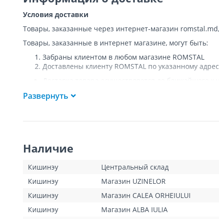
Условия доставки
Товары, заказанные через интернет-магазин romstal.md
Товары, заказанные в интернет магазине, могут быть:
Забраны клиентом в любом магазине ROMSTAL
Доставлены клиенту ROMSTAL по указанному адрес
Доставка товара осуществляется до ближайшего к у
Покупателя к подъезду либо до ворот, только при
Развернуть
Подъем товара на этаж или занос в дом
НЕ
осущест
Доставки осуществляются на транспорте ROMSTAL, 
Поддоны, на которых доставляются товары, являю
Курьер позвонит клиенту приблизительно за час до
покупателя или представителя покупателя в момент
Наличие
покупатель оплатит стоимость пропущенной доста
для Кишинева составит 100 леев, а для других насе
Клиент обязан открыть посылку при доставке и уб
Кишинэу
Центральный склад
тестирования товара не предполагается.
Кишинэу
Магазин UZINELOR
Для товаров «под заказ» сроки доставки указаны д
операторами интернет-магазина. Данный вид товар
Кишинэу
Магазин CALEA ORHEIULUI
Кишинэу
Магазин ALBA IULIA