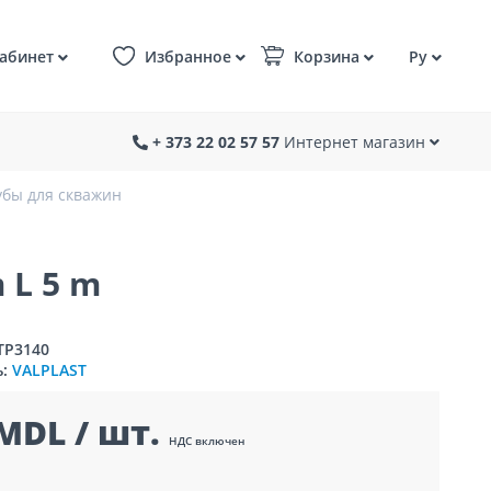
абинет
Избранное
Корзина
Ру
+ 373 22 02 57 57
Интернет магазин
убы для скважин
 L 5 m
TP3140
ь:
VALPLAST
MDL / шт.
НДС включен