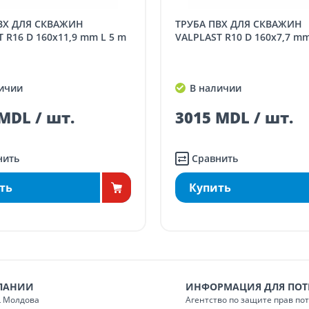
аз в магазине)
бесплатно
ТРУБА ПВХ ДЛЯ СКВАЖИН
 менее 5000 лей
(онлайн-заказ, заказ в
 R16 D 160x11,9 mm L 5 m
VALPLAST R10 D 160x7,7 mm
газине)
70
в менее 5000 лей
(онлайн-заказ, заказ в
ичии
В наличии
газине)
100
MDL / шт.
3015 MDL / шт.
нить
Сравнить
ть
Купить
ПАНИИ
ИНФОРМАЦИЯ ДЛЯ ПОТ
 Молдова
Агентство по защите прав по