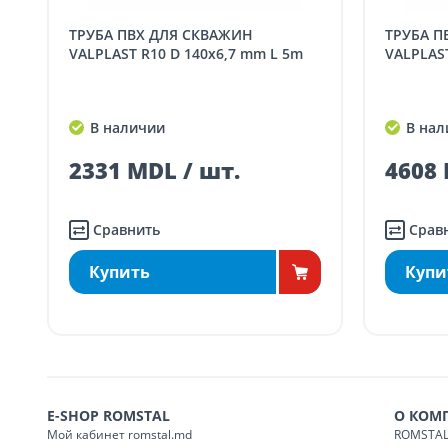
заказ, зак
ТРУБА ПВХ ДЛЯ СКВАЖИН
ТРУБА ПВХ ДЛЯ СКВАЖИН
Доставка по
Кишиневу для заказов
VALPLAST R10 D 140x6,7 mm L 5m
VALPLAST
SER08410
ма
Доставка по
пригородам для заказо
SER08411
В наличии
В нал
ма
2331 MDL / шт.
4608 
Сравнить
Срав
Купить
Купи
E-SHOP ROMSTAL
О КОМ
Мой кабинет romstal.md
ROMSTAL