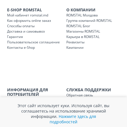
транспорта.
E-SHOP ROMSTAL
О КОМПАНИИ
Доставки осуществляются:
Мой кабинет romstal.md
ROMSTAL Молдова
понедельник – пятница: с 09:00 до 17:00.
Как оформить online заказ
Группа компаний ROMSTAL
Способы оплаты
ROMSTAL Блог
Доставка и самовывоз
Магазины ROMSTAL
Гарантия
Карьера в ROMSTAL
Доставка з
Код
Пользовательское соглашение
Реквизиты
Контакты e-Shop
Кампании
SER08409
Доставка по стране (рассчит
Доставка по
Кишиневу и пригородам для
заказ, заказ в 
Доставка по
Кишиневу для заказов мен
SER08410
магазин
ИНФОРМАЦИЯ ДЛЯ
СЛУЖБА ПОДДЕРЖКИ
ПОТРЕБИТЕЛЕЙ
Обратная связь
Доставка по
пригородам для заказов ме
Агентство по защите прав
Покупка в кредит
SER08411
магазин
потребителей
Этот сайт использует куки. Используя сайт, вы
Нам не всё равно!
Обработка и защита
соглашаетесь на использование хранимой
Обмен и возврат
персональных данных
информации.
Нажмите здесь для
Вопросы и ответы
Политика cookie
подробностей
Сервисный центр