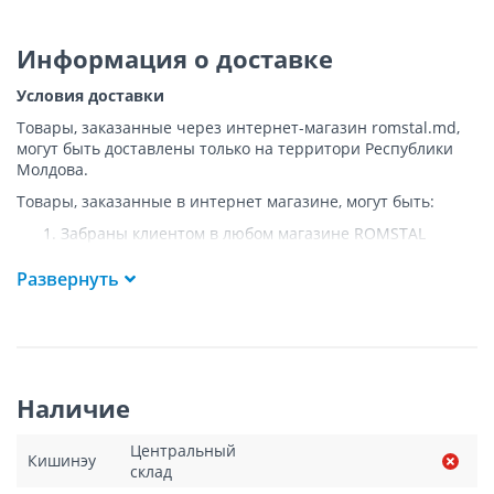
Информация о доставке
Условия доставки
Товары, заказанные через интернет-магазин romstal.md,
могут быть доставлены только на территори Республики
Молдова.
Товары, заказанные в интернет магазине, могут быть:
Забраны клиентом в любом магазине ROMSTAL
Доставлены клиенту ROMSTAL по указанному адресу
на следующих условиях:
Развернуть
Доставка товара осуществляется до ближайшего к
указанному адресу пункта, где возможен
беспрепятственный заезд транспорта. Товар
доставляется по адресу Покупателя к подъезду либо
до ворот, только при наличии подъездных путей для
Наличие
грузовой машины.
Подъем товара на этаж или занос в дом
НЕ
Центральный
осуществляется.
Кишинэу
склад
Доставки осуществляются на транспорте ROMSTAL, а