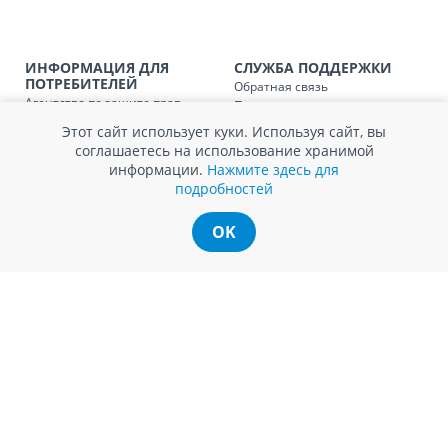
Доставка по
Кишиневу для заказов мен
SER08410
магазин
ИНФОРМАЦИЯ ДЛЯ
СЛУЖБА ПОДДЕРЖКИ
ПОТРЕБИТЕЛЕЙ
Обратная связь
Доставка по
пригородам для заказов ме
SER08411
Агентство по защите прав
Покупка в кредит
магазин
потребителей
Нам не всё равно!
Этот сайт использует куки. Используя сайт, вы
Обработка и защита
Обмен и возврат
соглашаетесь на использование хранимой
персональных данных
Вопросы и ответы
информации.
Нажмите здесь для
Политика cookie
Сервисный центр
подробностей
Сервис ECOSOFT
Контакты
OK
© Romstal 2026