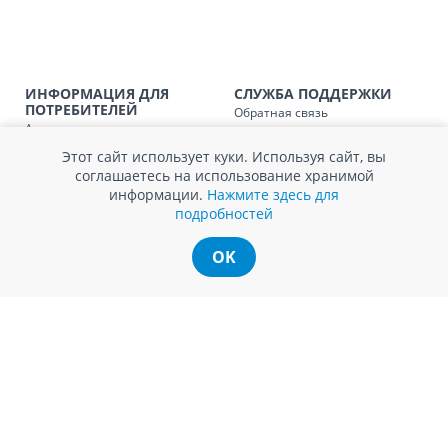
заказ, заказ в 
Доставка по
Кишиневу для заказов мен
SER08410
магазин
ИНФОРМАЦИЯ ДЛЯ
СЛУЖБА ПОДДЕРЖКИ
ПОТРЕБИТЕЛЕЙ
Обратная связь
Доставка по
пригородам для заказов ме
SER08411
Агентство по защите прав
Покупка в кредит
магазин
потребителей
Нам не всё равно!
Этот сайт использует куки. Используя сайт, вы
Обработка и защита
Обмен и возврат
соглашаетесь на использование хранимой
персональных данных
Вопросы и ответы
информации.
Нажмите здесь для
Политика cookie
Сервисный центр
подробностей
Сервис ECOSOFT
Контакты
OK
© Romstal 2026