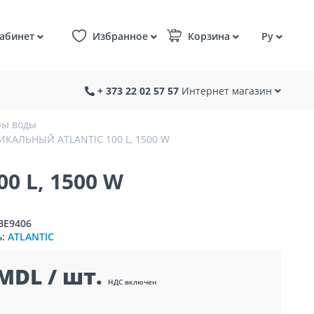
абинет
Избранное
Корзина
Ру
+ 373 22 02 57 57
Интернет магазин
ры воды
КАЛЬНЫЙ ATLANTIC 100 L, 1500 W
 L, 1500 W
BE9406
ь:
ATLANTIC
MDL / шт.
НДС включен