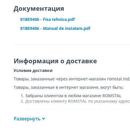
Документация
81BE9406 - Fisa tehnica.pdf
81BE9406 - Manual de instalare.pdf
Информация о доставке
Условия доставки
Товары, заказанные через интернет-магазин romstal.md
Товары, заказанные в интернет магазине, могут быть:
Забраны клиентом в любом магазине ROMSTAL
Доставлены клиенту ROMSTAL по указанному адрес
Доставка товара осуществляется до ближайшего к у
Покупателя к подъезду либо до ворот, только при
Развернуть
Подъем товара на этаж или занос в дом
НЕ
осущест
Доставки осуществляются на транспорте ROMSTAL, 