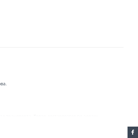
ва.
зд транспорта. Товар доставляется по адресу