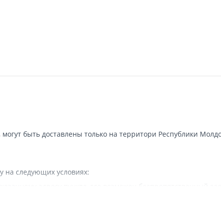
, могут быть доставлены только на территори Республики Молдо
у на следующих условиях:
казанному адресу пункта, где возможен беспрепятственный зае
 наличии подъездных путей для грузовой машины.
вляется.
а в исключительных случаях - курьерской почтой.