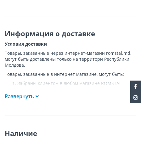
Информация о доставке
Условия доставки
Товары, заказанные через интернет-магазин romstal.md,
могут быть доставлены только на территори Республики
Молдова.
Товары, заказанные в интернет магазине, могут быть:
Забраны клиентом в любом магазине ROMSTAL
Доставлены клиенту ROMSTAL по указанному адресу
на следующих условиях:
Развернуть
Доставка товара осуществляется до ближайшего к
указанному адресу пункта, где возможен
беспрепятственный заезд транспорта. Товар
доставляется по адресу Покупателя к подъезду либо
до ворот, только при наличии подъездных путей для
Наличие
грузовой машины.
Подъем товара на этаж или занос в дом
НЕ