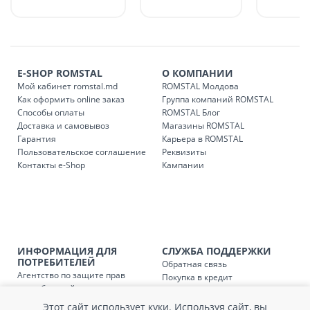
Платная доставка по стране может быть осуществлена в
течение 1-3 рабочих дней, в зависимости от наличия
транспорта.
Доставки осуществляются:
E-SHOP ROMSTAL
О КОМПАНИИ
понедельник – пятница: с 09:00 до 17:00.
Мой кабинет romstal.md
ROMSTAL Молдова
Как оформить online заказ
Группа компаний ROMSTAL
Способы оплаты
ROMSTAL Блог
Доставка и самовывоз
Магазины ROMSTAL
Доставка з
Код
Гарантия
Карьера в ROMSTAL
Пользовательское соглашение
Реквизиты
SER08409
Доставка по стране (рассчит
Контакты e-Shop
Кампании
Доставка по
Кишиневу и пригородам для
заказ, заказ в 
Доставка по
Кишиневу для заказов мен
SER08410
магазин
ИНФОРМАЦИЯ ДЛЯ
СЛУЖБА ПОДДЕРЖКИ
ПОТРЕБИТЕЛЕЙ
Обратная связь
Агентство по защите прав
Доставка по
пригородам для заказов ме
Покупка в кредит
SER08411
потребителей
Нам не всё равно!
магазин
Обработка и защита
Обмен и возврат
Этот сайт использует куки. Используя сайт, вы