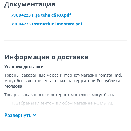
Документация
Стильный соединительный уголок
Современный и прозрачный дизайн обновленной серии Alpha 2
79CD4223 Fișa tehnică RO.pdf
завершает оригинальный соединительный уголок в глянцевом
хроме.
79CD4223 Instrucțiuni montare.pdf
Информация о доставке
Условия доставки
Товары, заказанные через интернет-магазин romstal.md,
могут быть доставлены только на территори Республики
Молдова.
Товары, заказанные в интернет магазине, могут быть:
Забраны клиентом в любом магазине ROMSTAL
Доставлены клиенту ROMSTAL по указанному адресу
на следующих условиях:
Развернуть
Доставка товара осуществляется до ближайшего к
указанному адресу пункта, где возможен
HÜPPE Kedersystem (система уплотнительных планок)