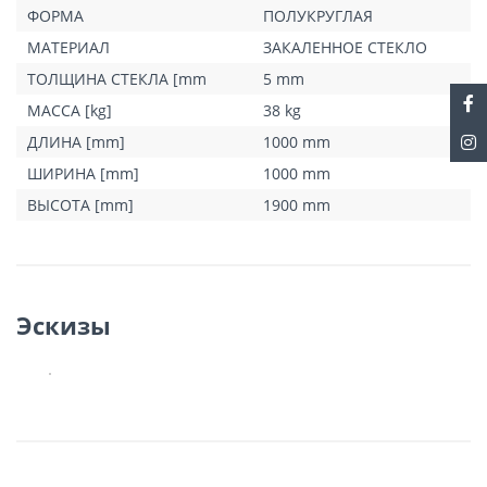
ФОРМА
ПОЛУКРУГЛАЯ
МАТЕРИАЛ
ЗАКАЛЕННОЕ СТЕКЛО
Изящная круглая ручка
ТОЛЩИНА СТЕКЛА [mm
5 mm
Раздвижные двери обновленной серии HÜPPE Alpha 2, в отличие
от предыдущей версии, имеют элегантную и удобную круглую
МАССА [kg]
38 kg
ручку. Высокая функциональность и комфорт на каждый день.
ДЛИНА [mm]
1000 mm
ШИРИНА [mm]
1000 mm
ВЫСОТА [mm]
1900 mm
Эскизы