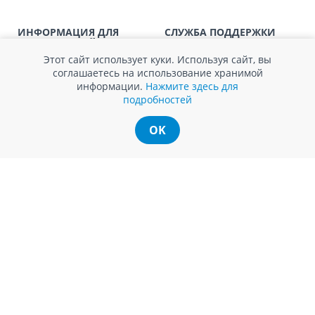
выглядеть громоздкими.
Доставка по
пригородам для заказов ме
ИНФОРМАЦИЯ ДЛЯ
СЛУЖБА ПОДДЕРЖКИ
SER08411
ПОТРЕБИТЕЛЕЙ
магазин
Обратная связь
Агентство по защите прав
Этот сайт использует куки. Используя сайт, вы
Покупка в кредит
потребителей
соглашаетесь на использование хранимой
Нам не всё равно!
Обработка и защита
информации.
Нажмите здесь для
Обмен и возврат
персональных данных
подробностей
Вопросы и ответы
Политика cookie
Сервисный центр
Сервис ECOSOFT
OK
Контакты
© Romstal 2026