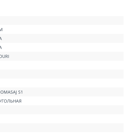
M
A
A
OURI
ROMASAJ S1
УГОЛЬНАЯ