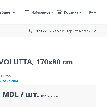
абинет
Избранное
Корзина
Ру
+ 373 22 02 57 57
Интернет магазин
OLUTTA, 170x80 cm
CB0255
ь:
BELFORM
 MDL / шт.
НДС включен