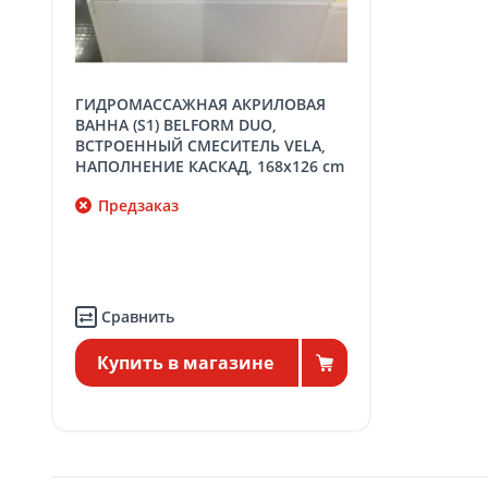
SER08409
Доставка по стране (ра
Доставка по
Кишиневу и пригородам
заказ, зак
ГИДРОМАССАЖНАЯ АКРИЛОВАЯ
Доставка по
Кишиневу для заказов
ВАННА (S1) BELFORM DUO,
SER08410
ма
ВСТРОЕННЫЙ СМЕСИТЕЛЬ VELA,
НАПОЛНЕНИЕ КАСКАД, 168x126 cm
Доставка по
пригородам для заказо
SER08411
Предзаказ
ма
Сравнить
Купить в магазине