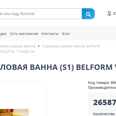
К
идки
Сеть магазинов
Контакты
Блог
ромассажные ванны
Гидромассажные ванны belform
OLUTTA, 170x80 cm
ВАЯ ВАННА (S1) BELFORM V
Код товара: 80
Производител
26587
Количество