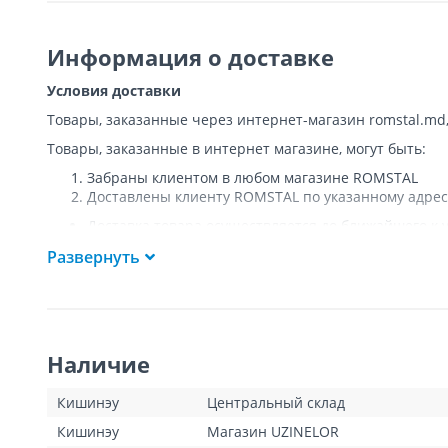
Информация о доставке
Условия доставки
Товары, заказанные через интернет-магазин romstal.md
Товары, заказанные в интернет магазине, могут быть:
Забраны клиентом в любом магазине ROMSTAL
Доставлены клиенту ROMSTAL по указанному адрес
Доставка товара осуществляется до ближайшего к у
Покупателя к подъезду либо до ворот, только при
Развернуть
Подъем товара на этаж или занос в дом
НЕ
осущест
Доставки осуществляются на транспорте ROMSTAL, 
Поддоны, на которых доставляются товары, являю
Курьер позвонит клиенту приблизительно за час до
покупателя или представителя покупателя в момент
Наличие
покупатель оплатит стоимость пропущенной доста
для Кишинева составит 100 леев, а для других насе
Клиент обязан открыть посылку при доставке и уб
Кишинэу
Центральный склад
тестирования товара не предполагается.
Кишинэу
Магазин UZINELOR
Для товаров «под заказ» сроки доставки указаны д