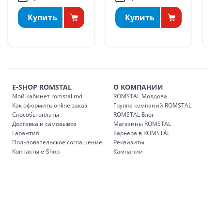
ДРУГИЕ НАСЕЛЕННЫЕ ПУНКТЫ:
Купить
Купить
БЕСПЛАТНАЯ доставка по стране может быть осуществлена
в течение 1-7 рабочих дней, в зависимости от графика
доставки в магазины ROMSTAL.
Платная доставка по стране может быть осуществлена в
течение 1-3 рабочих дней, в зависимости от наличия
транспорта.
E-SHOP ROMSTAL
О КОМПАНИИ
Доставки осуществляются:
Мой кабинет romstal.md
ROMSTAL Молдова
понедельник – пятница: с 09:00 до 17:00.
Как оформить online заказ
Группа компаний ROMSTAL
Способы оплаты
ROMSTAL Блог
Доставка и самовывоз
Магазины ROMSTAL
Гарантия
Карьера в ROMSTAL
Доставка з
Код
Пользовательское соглашение
Реквизиты
Контакты e-Shop
Кампании
SER08409
Доставка по стране (рассчит
Доставка по
Кишиневу и пригородам для
заказ, заказ в 
Доставка по
Кишиневу для заказов мен
SER08410