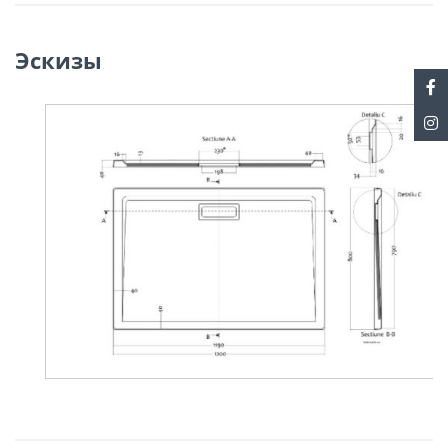
Размер душевой кабины напрямую влияет на то, как вы ею
пользуетесь. Важно, чтобы доступ был легким, а сама душевая
кабина была максимально комфортной, что прекрасно сочетается с
Эскизы
этими ультрасовременными душевыми поддонами.
Поддоны Celesta
завоевывают с первого взгляда как подходящее
решение для обеспечения отличного принятия душа. Он подходит к
любому стилю, будучи тонким, красивым и прочным. Их можно
установить в пол или на полу. Эти поддоны - идеальное решение
для тех, кто ценит красоту, комфорт и индивидуальный стиль.