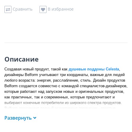
Сравнить
В избранное
Описание
Создавая новый продукт, такой как
душевые поддоны Celesta
,
дизайнеры Belform учитывают три координаты, важные для людей
любого возраста: энергия, расслабление, стиль. Дизайн продуктов
Belform создается совместно с командой специалистов-дизайнеров,
которые работают над запуском новых и оригинальных продуктов,
как практичных, так и современных, которые предпочитают и
выбирают конечные потребители из широкого спектра продуктов.
Belform производит полный ассортимент продукции - простые
ванны, душевые кабины, гидромассажные ванны, мини-бассейны.
Развернуть
Все эти изделия изготавливаются только из акрила, материала,
который набирает популярность на румынском рынке, в ущерб
другому сырью, используемому для производства ванн (чугун,