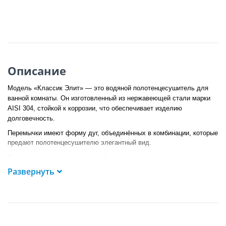
Описание
Модель
«Классик Элит» —
это водяной полотенцесушитель для
ванной комнаты. Он изготовленный из нержавеющей стали марки
AISI 304, стойкой к коррозии, что обеспечивает изделию
долговечность.
Перемычки имеют форму дуг, объединённых в комбинации, которые
предают полотенцесушителю элегантный вид.
Полотенцесушитель
«Классик Элит»
имеет четыре подвода с
резьбовыми соединениями 1/2” для подключения к системе
Развернуть
горячего водоснабжения, комплектуется четырьмя крепежными
кронштейнами, заглушками 1/2” и краном Маевского.