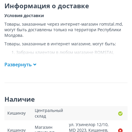
Информация о доставке
Условия доставки
Товары, заказанные через интернет-магазин romstal.md,
могут быть доставлены только на территори Республики
Молдова.
Товары, заказанные в интернет магазине, могут быть:
Забраны клиентом в любом магазине ROMSTAL
Доставлены клиенту ROMSTAL по указанному адресу
на следующих условиях:
Развернуть
Доставка товара осуществляется до ближайшего к
указанному адресу пункта, где возможен
беспрепятственный заезд транспорта. Товар
доставляется по адресу Покупателя к подъезду либо
до ворот, только при наличии подъездных путей для
Наличие
грузовой машины.
Подъем товара на этаж или занос в дом
НЕ
Центральный
осуществляется.
Кишинэу
склад
Доставки осуществляются на транспорте ROMSTAL, а
в исключительных случаях - курьерской почтой.
ул. Узинелор 12/10,
Магазин
Поддоны, на которых доставляются товары, являются
Кишинэу
MD 2023, Кишинев,