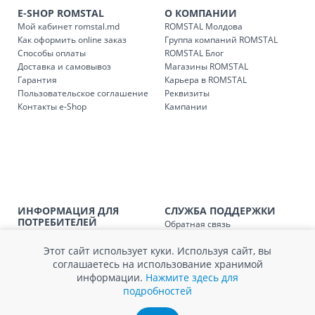
Доставки осуществляются:
E-SHOP ROMSTAL
О КОМПАНИИ
понедельник – пятница: с 09:00 до 17:00.
Мой кабинет romstal.md
ROMSTAL Молдова
Как оформить online заказ
Группа компаний ROMSTAL
Способы оплаты
ROMSTAL Блог
Доставка и самовывоз
Магазины ROMSTAL
Доставка з
Код
Гарантия
Карьера в ROMSTAL
Пользовательское соглашение
Реквизиты
SER08409
Доставка по стране (рассчит
Контакты e-Shop
Кампании
Доставка по
Кишиневу и пригородам для
заказ, заказ в 
Доставка по
Кишиневу для заказов мен
SER08410
магазин
ИНФОРМАЦИЯ ДЛЯ
СЛУЖБА ПОДДЕРЖКИ
Доставка по
пригородам для заказов ме
ПОТРЕБИТЕЛЕЙ
Обратная связь
SER08411
магазин
Агентство по защите прав
Покупка в кредит
потребителей
Этот сайт использует куки. Используя сайт, вы
Нам не всё равно!
Обработка и защита
соглашаетесь на использование хранимой
Обмен и возврат
персональных данных
информации.
Нажмите здесь для
Вопросы и ответы
Политика cookie
подробностей
Сервисный центр
Сервис ECOSOFT