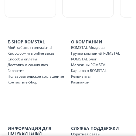
в течение 1-7 рабочих дней, в зависимости от графика
доставки в магазины ROMSTAL.
Платная доставка по стране может быть осуществлена в
течение 1-3 рабочих дней, в зависимости от наличия
транспорта.
Доставки осуществляются:
E-SHOP ROMSTAL
О КОМПАНИИ
понедельник – пятница: с 09:00 до 17:00.
Мой кабинет romstal.md
ROMSTAL Молдова
Как оформить online заказ
Группа компаний ROMSTAL
Способы оплаты
ROMSTAL Блог
Доставка и самовывоз
Магазины ROMSTAL
Доставка з
Код
Гарантия
Карьера в ROMSTAL
Пользовательское соглашение
Реквизиты
SER08409
Доставка по стране (рассчит
Контакты e-Shop
Кампании
Доставка по
Кишиневу и пригородам для
заказ, заказ в 
Доставка по
Кишиневу для заказов мен
SER08410
магазин
ИНФОРМАЦИЯ ДЛЯ
СЛУЖБА ПОДДЕРЖКИ
Доставка по
пригородам для заказов ме
ПОТРЕБИТЕЛЕЙ
Обратная связь
SER08411