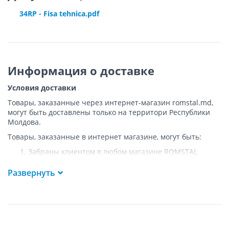
34RP - Fisa tehnica.pdf
Информация о доставке
Условия доставки
Товары, заказанные через интернет-магазин romstal.md,
могут быть доставлены только на территори Республики
Молдова.
Товары, заказанные в интернет магазине, могут быть:
Забраны клиентом в любом магазине ROMSTAL
Доставлены клиенту ROMSTAL по указанному адресу
на следующих условиях:
Развернуть
Доставка товара осуществляется до ближайшего к
указанному адресу пункта, где возможен
беспрепятственный заезд транспорта. Товар
доставляется по адресу Покупателя к подъезду либо
до ворот, только при наличии подъездных путей для