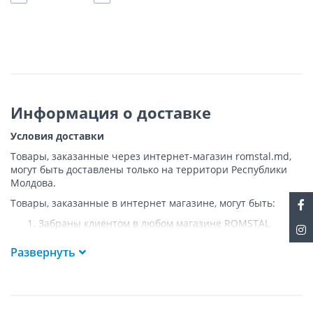
Информация о доставке
Условия доставки
Товары, заказанные через интернет-магазин romstal.md,
могут быть доставлены только на территори Республики
Молдова.
Товары, заказанные в интернет магазине, могут быть:
Забраны клиентом в любом магазине ROMSTAL
Доставлены клиенту ROMSTAL по указанному адресу
на следующих условиях:
Развернуть
Доставка товара осуществляется до ближайшего к
указанному адресу пункта, где возможен
беспрепятственный заезд транспорта. Товар
доставляется по адресу Покупателя к подъезду либо