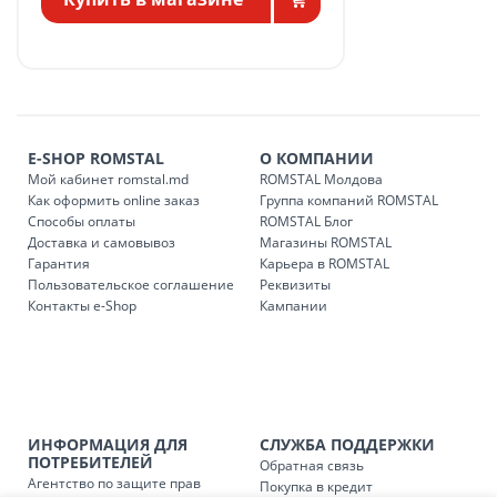
БЕСПЛАТНАЯ доставка по стране может быть осуществлена
в течение 1-7 рабочих дней, в зависимости от графика
доставки в магазины ROMSTAL.
Платная доставка по стране может быть осуществлена в
течение 1-3 рабочих дней, в зависимости от наличия
транспорта.
E-SHOP ROMSTAL
О КОМПАНИИ
Доставки осуществляются:
Мой кабинет romstal.md
ROMSTAL Молдова
понедельник – пятница: с 09:00 до 17:00.
Как оформить online заказ
Группа компаний ROMSTAL
Способы оплаты
ROMSTAL Блог
Доставка и самовывоз
Магазины ROMSTAL
Гарантия
Карьера в ROMSTAL
Доставка з
Код
Пользовательское соглашение
Реквизиты
Контакты e-Shop
Кампании
SER08409
Доставка по стране (рассчит
Доставка по
Кишиневу и пригородам для
заказ, заказ в 
Доставка по
Кишиневу для заказов мен
ИНФОРМАЦИЯ ДЛЯ
СЛУЖБА ПОДДЕРЖКИ
SER08410
магазин
ПОТРЕБИТЕЛЕЙ
Обратная связь
Агентство по защите прав
Покупка в кредит