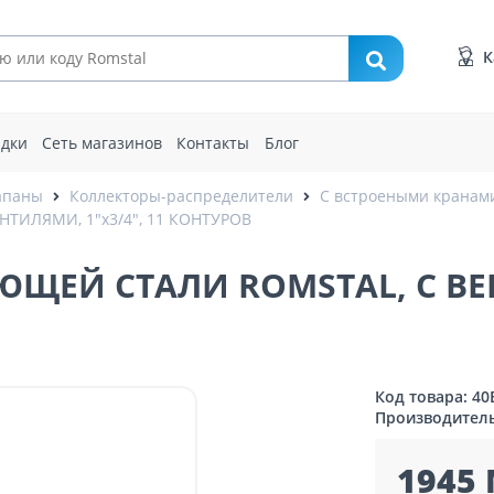
К
идки
Сеть магазинов
Контакты
Блог
апаны
Коллекторы-распределители
С встроеными кранам
ТИЛЯМИ, 1"x3/4", 11 КОНТУРОВ
ЩЕЙ СТАЛИ ROMSTAL, С ВЕНТ
Код товара: 4
Производител
1945 