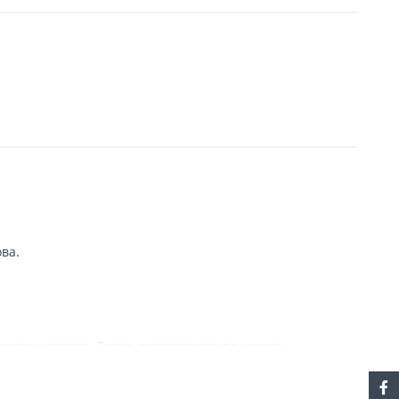
ва.
зд транспорта. Товар доставляется по адресу