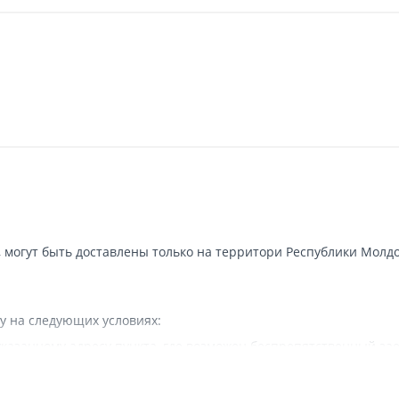
, могут быть доставлены только на территори Республики Молдо
у на следующих условиях:
казанному адресу пункта, где возможен беспрепятственный зае
 наличии подъездных путей для грузовой машины.
вляется.
а в исключительных случаях - курьерской почтой.