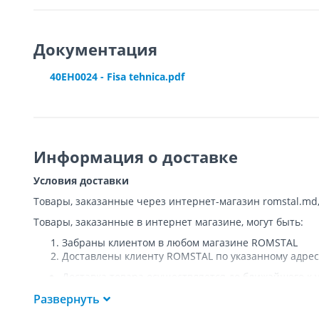
Документация
40EH0024 - Fisa tehnica.pdf
Информация о доставке
Условия доставки
Товары, заказанные через интернет-магазин romstal.md
Товары, заказанные в интернет магазине, могут быть:
Забраны клиентом в любом магазине ROMSTAL
Доставлены клиенту ROMSTAL по указанному адрес
Доставка товара осуществляется до ближайшего к у
Покупателя к подъезду либо до ворот, только при
Развернуть
Подъем товара на этаж или занос в дом
НЕ
осущест
Доставки осуществляются на транспорте ROMSTAL, 