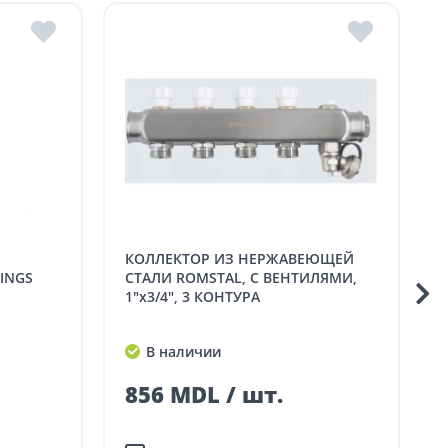
а.
КОЛЛЕКТОР ИЗ НЕРЖАВЕЮЩЕЙ
КОЛЛЕКТОР С В
INGS
СТАЛИ ROMSTAL, С ВЕНТИЛЯМИ,
1"x3/4", 3 КОНТУРА
В наличии
856 MDL / шт.