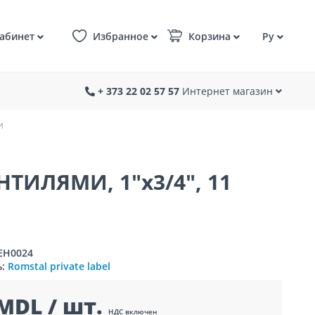
абинет
Избранное
Корзина
Ру
+ 373 22 02 57 57
Интернет магазин
и
ИЛЯМИ, 1"x3/4", 11
0EH0024
ь:
Romstal private label
MDL / шт.
НДС включен