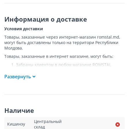
Информация о доставке
Условия доставки
Товары, заказанные через интернет-магазин romstal.md,
могут быть доставлены только на территори Республики
Молдова.
Товары, заказанные в интернет магазине, могут быть:
Забраны клиентом в любом магазине ROMSTAL
Доставлены клиенту ROMSTAL по указанному адресу
на следующих условиях:
Развернуть
Доставка товара осуществляется до ближайшего к
указанному адресу пункта, где возможен
беспрепятственный заезд транспорта. Товар
доставляется по адресу Покупателя к подъезду либо
до ворот, только при наличии подъездных путей для
Наличие
грузовой машины.
Подъем товара на этаж или занос в дом
НЕ
Центральный
осуществляется.
Кишинэу
склад
Доставки осуществляются на транспорте ROMSTAL, а