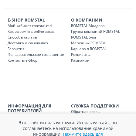
течение 1-3 рабочих дней, в зависимости от наличия
транспорта.
Доставки осуществляются:
E-SHOP ROMSTAL
О КОМПАНИИ
понедельник – пятница: с 09:00 до 17:00.
Мой кабинет romstal.md
ROMSTAL Молдова
Как оформить online заказ
Группа компаний ROMSTAL
Способы оплаты
ROMSTAL Блог
Доставка и самовывоз
Магазины ROMSTAL
Доставка з
Код
Гарантия
Карьера в ROMSTAL
Пользовательское соглашение
Реквизиты
SER08409
Доставка по стране (рассчит
Контакты e-Shop
Кампании
Доставка по
Кишиневу и пригородам для
заказ, заказ в 
Доставка по
Кишиневу для заказов мен
SER08410
магазин
ИНФОРМАЦИЯ ДЛЯ
СЛУЖБА ПОДДЕРЖКИ
Доставка по
пригородам для заказов ме
ПОТРЕБИТЕЛЕЙ
Обратная связь
SER08411
магазин
Агентство по защите прав
Покупка в кредит
потребителей
Этот сайт использует куки. Используя сайт, вы
Нам не всё равно!
Обработка и защита
соглашаетесь на использование хранимой
Обмен и возврат
персональных данных
информации.
Нажмите здесь для
Вопросы и ответы