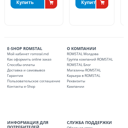
Купить
Купить
БЕСПЛАТНАЯ доставка по стране может быть осуществлена
в течение 1-7 рабочих дней, в зависимости от графика
доставки в магазины ROMSTAL.
Платная доставка по стране может быть осуществлена в
течение 1-3 рабочих дней, в зависимости от наличия
транспорта.
Доставки осуществляются:
E-SHOP ROMSTAL
О КОМПАНИИ
понедельник – пятница: с 09:00 до 17:00.
Мой кабинет romstal.md
ROMSTAL Молдова
Как оформить online заказ
Группа компаний ROMSTAL
Способы оплаты
ROMSTAL Блог
Доставка и самовывоз
Магазины ROMSTAL
Доставка з
Код
Гарантия
Карьера в ROMSTAL
Пользовательское соглашение
Реквизиты
SER08409
Доставка по стране (рассчит
Контакты e-Shop
Кампании
Доставка по
Кишиневу и пригородам для
заказ, заказ в 
Доставка по
Кишиневу для заказов мен
SER08410
магазин
ИНФОРМАЦИЯ ДЛЯ
СЛУЖБА ПОДДЕРЖКИ
ПОТРЕБИТЕЛЕЙ
Обратная связь