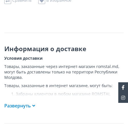
Сравнить
В избранное
Информация о доставке
Условия доставки
Товары, заказанные через интернет-магазин romstal.md,
могут быть доставлены только на территори Республики
Молдова.
Товары, заказанные в интернет магазине, могут быть:
Забраны клиентом в любом магазине ROMSTAL
Доставлены клиенту ROMSTAL по указанному адресу
на следующих условиях:
Развернуть
Доставка товара осуществляется до ближайшего к
указанному адресу пункта, где возможен
беспрепятственный заезд транспорта. Товар