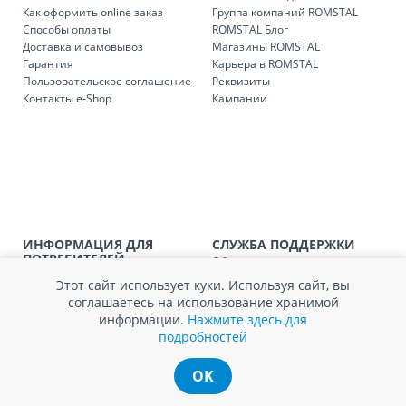
понедельник – пятница: с 09:00 до 17:00.
Как оформить online заказ
Группа компаний ROMSTAL
Способы оплаты
ROMSTAL Блог
Доставка и самовывоз
Магазины ROMSTAL
Гарантия
Карьера в ROMSTAL
Доставка з
Код
Пользовательское соглашение
Реквизиты
Контакты e-Shop
Кампании
SER08409
Доставка по стране (рассчит
Доставка по
Кишиневу и пригородам для
заказ, заказ в 
Доставка по
Кишиневу для заказов мен
SER08410
магазин
ИНФОРМАЦИЯ ДЛЯ
СЛУЖБА ПОДДЕРЖКИ
ПОТРЕБИТЕЛЕЙ
Обратная связь
Доставка по
пригородам для заказов ме
SER08411
Агентство по защите прав
Покупка в кредит
магазин
Этот сайт использует куки. Используя сайт, вы
потребителей
Нам не всё равно!
соглашаетесь на использование хранимой
Обработка и защита
Обмен и возврат
информации.
Нажмите здесь для
персональных данных
Вопросы и ответы
подробностей
Политика cookie
Сервисный центр
Сервис ECOSOFT
OK
Контакты