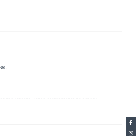
ва.
зд транспорта. Товар доставляется по адресу
с информацией, связанной с доставкой. При отсутствии
ранее, чем на следующий день после того, как