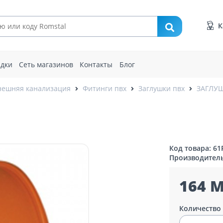
К
идки
Сеть магазинов
Контакты
Блог
нешняя канализация
Фитинги пвх
Заглушки пвх
ЗАГЛУШ
Код товара: 61
Производител
164 M
Количество