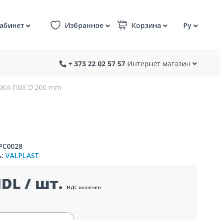
абинет
Избранное
Корзина
Ру
+ 373 22 02 57 57
Интернет магазин
КА ПВХ D 200 mm
PC0028
ь:
VALPLAST
DL / шт.
НДС включен