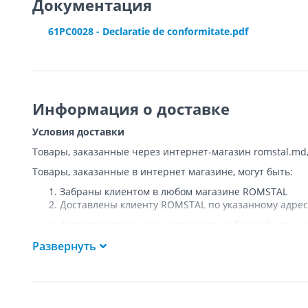
Документация
61PC0028 - Declaratie de conformitate.pdf
Информация о доставке
Условия доставки
Товары, заказанные через интернет-магазин romstal.md
Товары, заказанные в интернет магазине, могут быть:
Забраны клиентом в любом магазине ROMSTAL
Доставлены клиенту ROMSTAL по указанному адрес
Доставка товара осуществляется до ближайшего к у
Покупателя к подъезду либо до ворот, только при
Развернуть
Подъем товара на этаж или занос в дом
НЕ
осущест
Доставки осуществляются на транспорте ROMSTAL, 
Поддоны, на которых доставляются товары, являю
Курьер позвонит клиенту приблизительно за час до
покупателя или представителя покупателя в момент