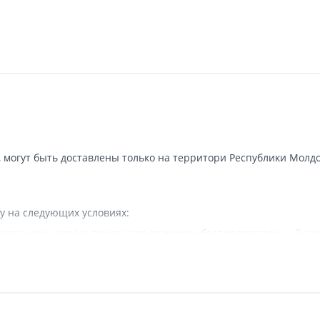
, могут быть доставлены только на территори Республики Молдо
у на следующих условиях:
казанному адресу пункта, где возможен беспрепятственный зае
 наличии подъездных путей для грузовой машины.
вляется.
а в исключительных случаях - курьерской почтой.
тся собственностью компании и не передаются покупателю.
 доставки заказа или, если клиент не отвечает, отправит SMS 
 доставки, приобретенный товар повторно доставляется, но не 