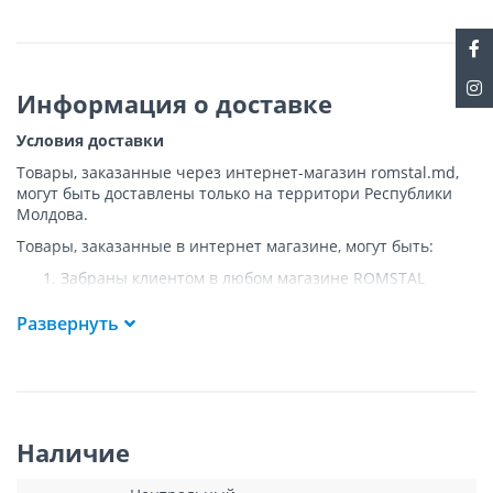
Информация о доставке
Условия доставки
Товары, заказанные через интернет-магазин romstal.md,
могут быть доставлены только на территори Республики
Молдова.
Товары, заказанные в интернет магазине, могут быть:
Забраны клиентом в любом магазине ROMSTAL
Доставлены клиенту ROMSTAL по указанному адресу
на следующих условиях:
Развернуть
Доставка товара осуществляется до ближайшего к
указанному адресу пункта, где возможен
беспрепятственный заезд транспорта. Товар
доставляется по адресу Покупателя к подъезду либо
до ворот, только при наличии подъездных путей для
Наличие
грузовой машины.
Подъем товара на этаж или занос в дом
НЕ