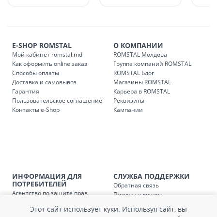
Платная доставка по стране может быть осуществлена в
течение 1-3 рабочих дней, в зависимости от наличия
транспорта.
Доставки осуществляются:
E-SHOP ROMSTAL
О КОМПАНИИ
понедельник – пятница: с 09:00 до 17:00.
Мой кабинет romstal.md
ROMSTAL Молдова
Как оформить online заказ
Группа компаний ROMSTAL
Способы оплаты
ROMSTAL Блог
Доставка и самовывоз
Магазины ROMSTAL
Доставка з
Код
Гарантия
Карьера в ROMSTAL
Пользовательское соглашение
Реквизиты
SER08409
Доставка по стране (рассчит
Контакты e-Shop
Кампании
Доставка по
Кишиневу и пригородам для
заказ, заказ в 
Доставка по
Кишиневу для заказов мен
SER08410
магазин
ИНФОРМАЦИЯ ДЛЯ
СЛУЖБА ПОДДЕРЖКИ
ПОТРЕБИТЕЛЕЙ
Обратная связь
Доставка по
пригородам для заказов ме
SER08411
Агентство по защите прав
Покупка в кредит
магазин
потребителей
Нам не всё равно!
Этот сайт использует куки. Используя сайт, вы
Обработка и защита
Обмен и возврат