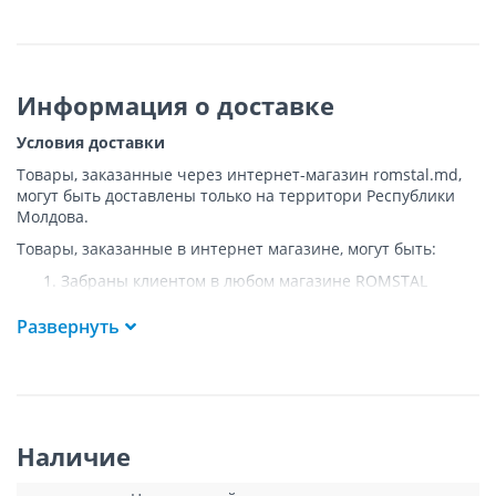
Информация о доставке
Условия доставки
Товары, заказанные через интернет-магазин romstal.md,
могут быть доставлены только на территори Республики
Молдова.
Товары, заказанные в интернет магазине, могут быть:
Забраны клиентом в любом магазине ROMSTAL
Доставлены клиенту ROMSTAL по указанному адресу
на следующих условиях:
Развернуть
Доставка товара осуществляется до ближайшего к
указанному адресу пункта, где возможен
беспрепятственный заезд транспорта. Товар
доставляется по адресу Покупателя к подъезду либо
до ворот, только при наличии подъездных путей для
Наличие
грузовой машины.
Подъем товара на этаж или занос в дом
НЕ