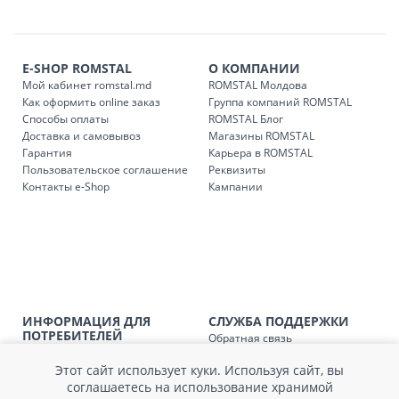
Платная доставка по стране может быть осуществлена в
течение 1-3 рабочих дней, в зависимости от наличия
транспорта.
E-SHOP ROMSTAL
О КОМПАНИИ
Доставки осуществляются:
Мой кабинет romstal.md
ROMSTAL Молдова
понедельник – пятница: с 09:00 до 17:00.
Как оформить online заказ
Группа компаний ROMSTAL
Способы оплаты
ROMSTAL Блог
Доставка и самовывоз
Магазины ROMSTAL
Гарантия
Карьера в ROMSTAL
Доставка з
Код
Пользовательское соглашение
Реквизиты
Контакты e-Shop
Кампании
SER08409
Доставка по стране (рассчит
Доставка по
Кишиневу и пригородам для
заказ, заказ в 
Доставка по
Кишиневу для заказов мен
SER08410
магазин
ИНФОРМАЦИЯ ДЛЯ
СЛУЖБА ПОДДЕРЖКИ
ПОТРЕБИТЕЛЕЙ
Обратная связь
Доставка по
пригородам для заказов ме
Агентство по защите прав
Покупка в кредит
SER08411
магазин
потребителей
Этот сайт использует куки. Используя сайт, вы
Нам не всё равно!
Обработка и защита
соглашаетесь на использование хранимой
Обмен и возврат