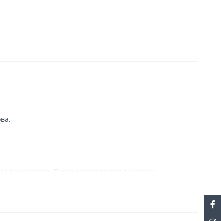
ва.
зд транспорта. Товар доставляется по адресу
с информацией, связанной с доставкой. При отсутствии