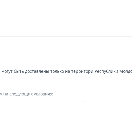
, могут быть доставлены только на территори Республики Молдо
у на следующих условиях:
казанному адресу пункта, где возможен беспрепятственный зае
 наличии подъездных путей для грузовой машины.
вляется.
а в исключительных случаях - курьерской почтой.
тся собственностью компании и не передаются покупателю.
 доставки заказа или, если клиент не отвечает, отправит SMS 