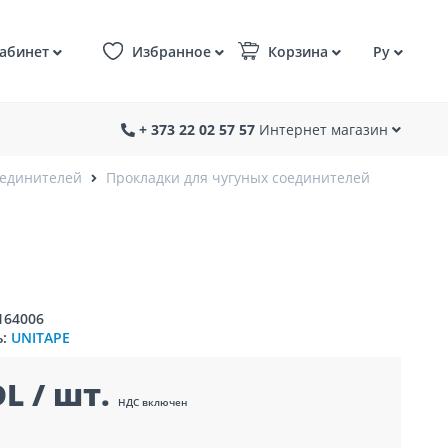
абинет
Избранное
Корзина
Ру
+ 373 22 02 57 57
Интернет магазин
оединителей
Прокладки для чугуных соединителей
164006
ь:
UNITAPE
L / шт.
НДС включен