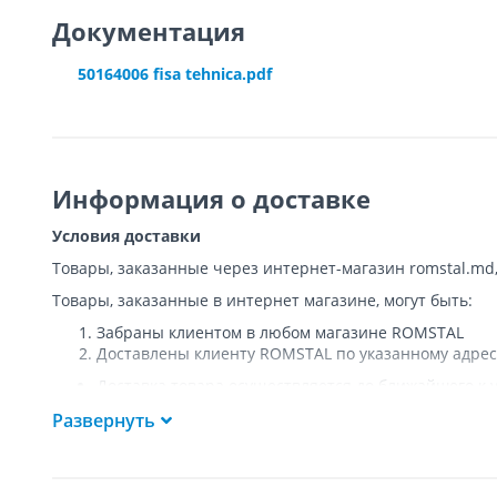
Документация
50164006 fisa tehnica.pdf
Информация о доставке
Условия доставки
Товары, заказанные через интернет-магазин romstal.md
Товары, заказанные в интернет магазине, могут быть:
Забраны клиентом в любом магазине ROMSTAL
Доставлены клиенту ROMSTAL по указанному адрес
Доставка товара осуществляется до ближайшего к у
Покупателя к подъезду либо до ворот, только при
Развернуть
Подъем товара на этаж или занос в дом
НЕ
осущест
Доставки осуществляются на транспорте ROMSTAL, 
Поддоны, на которых доставляются товары, являю
Курьер позвонит клиенту приблизительно за час до