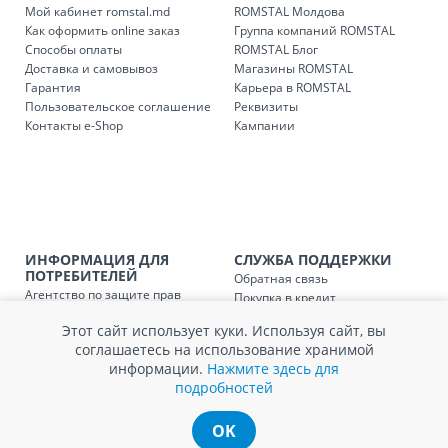
понедельник – пятница: с 09:00 до 17:00.
Мой кабинет romstal.md
ROMSTAL Молдова
Как оформить online заказ
Группа компаний ROMSTAL
Способы оплаты
ROMSTAL Блог
Доставка и самовывоз
Магазины ROMSTAL
Доставка з
Код
Гарантия
Карьера в ROMSTAL
Пользовательское соглашение
Реквизиты
SER08409
Доставка по стране (рассчит
Контакты e-Shop
Кампании
Доставка по
Кишиневу и пригородам для
заказ, заказ в 
Доставка по
Кишиневу для заказов мен
SER08410
магазин
ИНФОРМАЦИЯ ДЛЯ
СЛУЖБА ПОДДЕРЖКИ
ПОТРЕБИТЕЛЕЙ
Обратная связь
Доставка по
пригородам для заказов ме
Агентство по защите прав
SER08411
Покупка в кредит
магазин
потребителей
Нам не всё равно!
Этот сайт использует куки. Используя сайт, вы
Обработка и защита
Обмен и возврат
соглашаетесь на использование хранимой
персональных данных
Вопросы и ответы
информации.
Нажмите здесь для
Политика cookie
Сервисный центр
подробностей
Сервис ECOSOFT
Контакты
OK