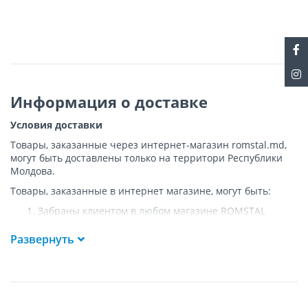
Информация о доставке
Условия доставки
Товары, заказанные через интернет-магазин romstal.md,
могут быть доставлены только на территори Республики
Молдова.
Товары, заказанные в интернет магазине, могут быть:
Забраны клиентом в любом магазине ROMSTAL
Доставлены клиенту ROMSTAL по указанному адресу
на следующих условиях:
Развернуть
Доставка товара осуществляется до ближайшего к
указанному адресу пункта, где возможен
беспрепятственный заезд транспорта. Товар
доставляется по адресу Покупателя к подъезду либо