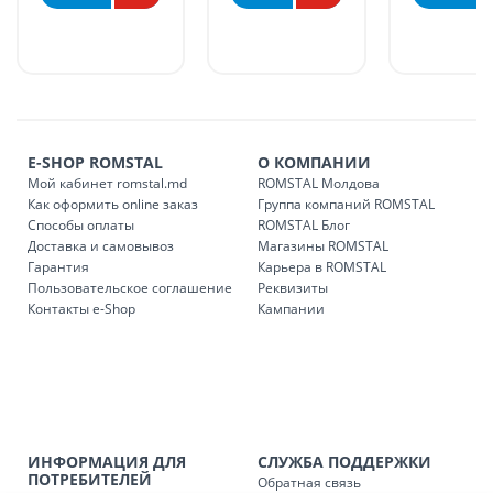
БЕСПЛАТНАЯ доставка по стране может быть осуществлена
в течение 1-7 рабочих дней, в зависимости от графика
доставки в магазины ROMSTAL.
Платная доставка по стране может быть осуществлена в
течение 1-3 рабочих дней, в зависимости от наличия
транспорта.
Доставки осуществляются:
E-SHOP ROMSTAL
О КОМПАНИИ
понедельник – пятница: с 09:00 до 17:00.
Мой кабинет romstal.md
ROMSTAL Молдова
Как оформить online заказ
Группа компаний ROMSTAL
Способы оплаты
ROMSTAL Блог
Доставка и самовывоз
Магазины ROMSTAL
Доставка з
Код
Гарантия
Карьера в ROMSTAL
Пользовательское соглашение
Реквизиты
SER08409
Доставка по стране (рассчит
Контакты e-Shop
Кампании
Доставка по
Кишиневу и пригородам для
заказ, заказ в 
Доставка по
Кишиневу для заказов мен
SER08410
магазин
ИНФОРМАЦИЯ ДЛЯ
СЛУЖБА ПОДДЕРЖКИ
ПОТРЕБИТЕЛЕЙ
Обратная связь
Доставка по
пригородам для заказов ме