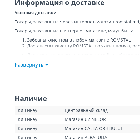
Информация о доставке
Условия доставки
Товары, заказанные через интернет-магазин romstal.md
Товары, заказанные в интернет магазине, могут быть:
Забраны клиентом в любом магазине ROMSTAL
Доставлены клиенту ROMSTAL по указанному адрес
Доставка товара осуществляется до ближайшего к у
Покупателя к подъезду либо до ворот, только при
Развернуть
Подъем товара на этаж или занос в дом
НЕ
осущест
Доставки осуществляются на транспорте ROMSTAL, 
Поддоны, на которых доставляются товары, являю
Курьер позвонит клиенту приблизительно за час до
покупателя или представителя покупателя в момент
Наличие
покупатель оплатит стоимость пропущенной доста
для Кишинева составит 100 леев, а для других насе
Клиент обязан открыть посылку при доставке и уб
Кишинэу
Центральный склад
тестирования товара не предполагается.
Кишинэу
Магазин UZINELOR
Для товаров «под заказ» сроки доставки указаны д
операторами интернет-магазина. Данный вид товар
Кишинэу
Магазин CALEA ORHEIULUI
Кишинэу
Магазин ALBA IULIA