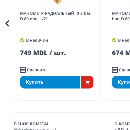
заказ, зак
МАНОМЕТР РАДИАЛЬНЫЙ, 0-6 bar,
МАНОМЕТР РАДИАЛЬНЫЙ, 0-16
Доставка по
Кишиневу для заказов
D 80 mm, 1/2"
bar, D 8
SER08410
ма
Доставка по
пригородам для заказо
SER08411
В наличии
В нал
ма
749 MDL / шт.
674 M
Сравнить
Срав
Купить
Купи
E-SHOP ROMSTAL
О КОМ
Мой кабинет romstal.md
ROMSTAL