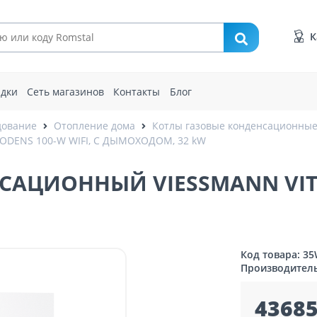
К
идки
Сеть магазинов
Контакты
Блог
дование
Отопление дома
Котлы газовые конденсационны
DENS 100-W WIFI, С ДЫМОХОДОМ, 32 kW
АЦИОННЫЙ VIESSMANN VITOD
Код товара: 35
Производител
43685