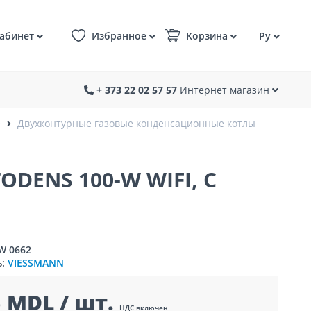
абинет
Избранное
Корзина
Ру
+ 373 22 02 57 57
Интернет магазин
е
Двухконтурные газовые конденсационные котлы
ENS 100-W WIFI, С
W 0662
ь:
VIESSMANN
 MDL / шт.
НДС включен