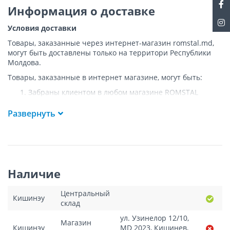
Информация о доставке
Условия доставки
Товары, заказанные через интернет-магазин romstal.md,
могут быть доставлены только на территори Республики
Молдова.
Товары, заказанные в интернет магазине, могут быть:
Забраны клиентом в любом магазине ROMSTAL
Доставлены клиенту ROMSTAL по указанному адресу
на следующих условиях:
Развернуть
Доставка товара осуществляется до ближайшего к
указанному адресу пункта, где возможен
беспрепятственный заезд транспорта. Товар
доставляется по адресу Покупателя к подъезду либо
до ворот, только при наличии подъездных путей для
Наличие
грузовой машины.
Подъем товара на этаж или занос в дом
НЕ
Центральный
осуществляется.
Кишинэу
склад
Доставки осуществляются на транспорте ROMSTAL, а
в исключительных случаях - курьерской почтой.
ул. Узинелор 12/10,
Магазин
Поддоны, на которых доставляются товары, являются
Кишинэу
MD 2023, Кишинев,